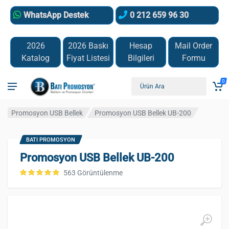
WhatsApp Destek
0 212 659 96 30
2026
2026 Baskı
Hesap
Mail Order
Katalog
Fiyat Listesi
Bilgileri
Formu
0
Promosyon USB Bellek
Promosyon USB Bellek UB-200
BATI PROMOSYON
Promosyon USB Bellek UB-200
563 Görüntülenme