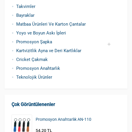
Takvimler
Bayraklar
Matbaa Ürünleri Ve Karton Çantalar
Yoyo ve Boyun Askı İpleri
Promosyon Şapka
Kartvizitlik Ayna ve Deri Kartlıklar
Pamuklu Şapka
Polyester Şapka
Baskılı Şapka Toptan
Cricket Çakmak
Promosyon Anahtarlık
Teknolojik Ürünler
Çok Görüntülenenler
Promosyon Anahtarlık AN-110
54.20 TL