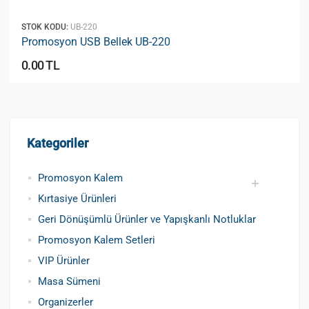
STOK KODU:
UB-220
Promosyon USB Bellek UB-220
0.00 TL
Kategoriler
Promosyon Kalem
Kırtasiye Ürünleri
Promosyon Metal Kalem
Promosyon Roller Kalem
Promosyon Dokunmatik Kalem
Promosyon Plastik Kalem
Geri Dönüşümlü ve Tohumlu Kalemler
Promosyon Fosforlu Kalem
Kursun Kalemler
Geri Dönüşümlü Ürünler ve Yapışkanlı Notluklar
Promosyon Kalem Setleri
VIP Ürünler
Masa Sümeni
Organizerler