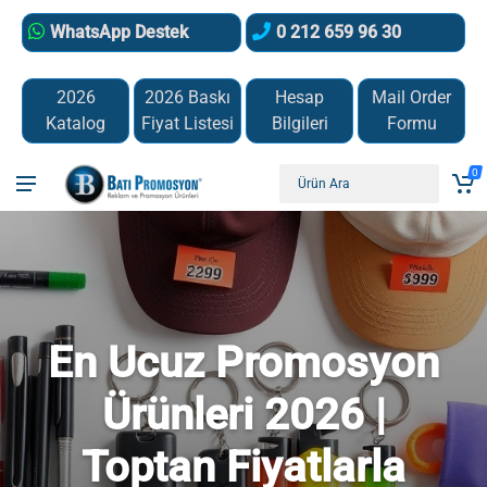
WhatsApp Destek
0 212 659 96 30
2026
2026 Baskı
Hesap
Mail Order
Katalog
Fiyat Listesi
Bilgileri
Formu
0
En Ucuz Promosyon
Ürünleri 2026 |
Toptan Fiyatlarla