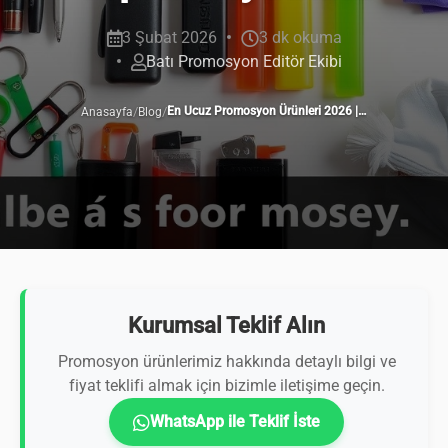
3 Şubat 2026
3 dk okuma
Batı Promosyon Editör Ekibi
/
/
En Ucuz Promosyon Ürünleri 2026 | Toptan Fiyatlarla
Anasayfa
Blog
Kurumsal Teklif Alın
Promosyon ürünlerimiz hakkında detaylı bilgi ve
fiyat teklifi almak için bizimle iletişime geçin.
WhatsApp ile Teklif İste