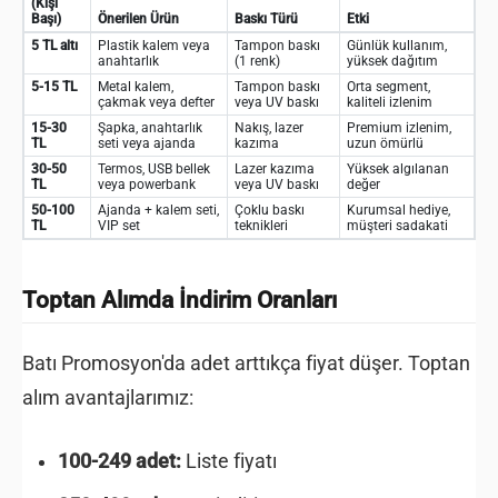
(Kişi
Başı)
Önerilen Ürün
Baskı Türü
Etki
5 TL altı
Plastik kalem veya
Tampon baskı
Günlük kullanım,
anahtarlık
(1 renk)
yüksek dağıtım
5-15 TL
Metal kalem,
Tampon baskı
Orta segment,
çakmak veya defter
veya UV baskı
kaliteli izlenim
15-30
Şapka, anahtarlık
Nakış, lazer
Premium izlenim,
TL
seti veya ajanda
kazıma
uzun ömürlü
30-50
Termos, USB bellek
Lazer kazıma
Yüksek algılanan
TL
veya powerbank
veya UV baskı
değer
50-100
Ajanda + kalem seti,
Çoklu baskı
Kurumsal hediye,
TL
VIP set
teknikleri
müşteri sadakati
Toptan Alımda İndirim Oranları
Batı Promosyon'da adet arttıkça fiyat düşer. Toptan
alım avantajlarımız:
100-249 adet:
Liste fiyatı