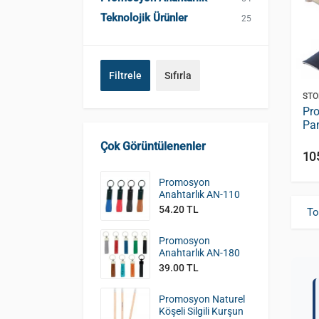
Teknolojik Ürünler
25
Filtrele
Sıfırla
STO
Pro
Pa
ŞP
Çok Görüntülenenler
10
Promosyon
Anahtarlık AN-110
54.20 TL
To
Promosyon
Anahtarlık AN-180
39.00 TL
Promosyon Naturel
Köşeli Silgili Kurşun