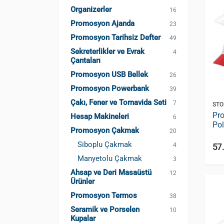
Organizerler
16
Promosyon Ajanda
23
Promosyon Tarihsiz Defter
49
Sekreterlikler ve Evrak
4
Çantaları
Promosyon USB Bellek
26
Promosyon Powerbank
39
Çakı, Fener ve Tornavida Seti
7
STO
Pro
Hesap Makineleri
6
Po
Promosyon Çakmak
20
Siboplu Çakmak
57
4
Manyetolu Çakmak
3
Ahsap ve Deri Masaüstü
12
Ürünler
Promosyon Termos
38
Seramik ve Porselen
10
Kupalar