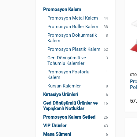
Promosyon Kalem
Promosyon Metal Kalem
44
Promosyon Roller Kalem
38
Promosyon Dokunmatik
8
Kalem
Promosyon Plastik Kalem
52
Geri Dönüşümlü ve
3
Tohumlu Kalemler
Promosyon Fosforlu
1
STO
Kalem
Pro
Kursun Kalemler
8
Po
Kırtasiye Ürünleri
6
57
Geri Dönüşümlü Ürünler ve
16
Yapışkanlı Notluklar
Promosyon Kalem Setleri
26
VIP Ürünler
43
Masa Sümeni
6