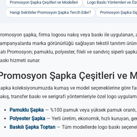
Promosyon Şapka Çeşitleri ve Modelleri
Logo Baskı Yöntemleri ve Özel
Hangi Sektörler Promosyon Şapka Tercih Eder?
Promosyon Şapka Sip
romosyon şapka, firma logosu nakış veya baskı ile uygulanan, aç
ampanyalarda marka görünürlüğü sağlayan tekstil tanıtım ürünü
atı Promosyon; pamuklu, polyester, fileli ve sandviç siperli şapk
askı hizmeti sunar.
Promosyon Şapka Çeşitleri ve M
apka koleksiyonumuzda kumaş ve model seçeneklerine göre fark
akış, transfer baskı ve serigrafi yöntemleriyle özel logo uygulama
Pamuklu Şapka
— %100 pamuk veya yüksek pamuk oranlı, nef
Polyester Şapka
— Yerli üretim, ekonomik, hızlı kuruyan, ge
Baskılı Şapka Toptan
— Tüm modellerde logo baskı seçenekle