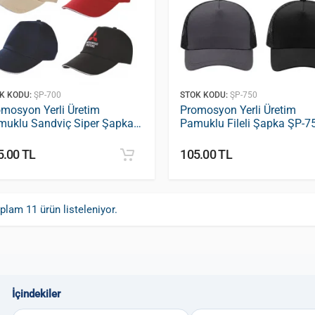
K KODU:
ŞP-700
STOK KODU:
ŞP-750
mosyon Yerli Üretim
Promosyon Yerli Üretim
muklu Sandviç Siper Şapka
Pamuklu Fileli Şapka ŞP-7
-700
5.00 TL
105.00 TL
plam 11 ürün listeleniyor.
İçindekiler