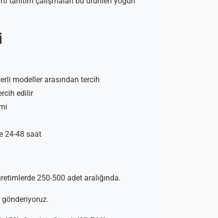
rti tanıtım çalışmaları bu ürünleri yoğun
i
iperli modeller arasından tercih
rcih edilir
imi
de 24-48 saat
retimlerde 250-500 adet aralığında.
 gönderiyoruz.