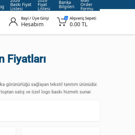
2026
2026
Mail
Banka
Baskı Fiyat
Fiyat
Order
og
Bilgileri
Listesi
Listesi
Formu
Bayi / Üye Girişi
Alışveriş Sepeti
0
Hesabım
0.00 TL
 Fiyatları
a görünürlüğü sağlayan tekstil tanıtım ürünüdür.
 toptan satış ve özel logo baskı hizmeti sunar.