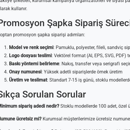
akliye şirketleri, kurumsal kampanya organizatörleri ve siyasi pa
larak kullanır.
Promosyon Şapka Sipariş Sürec
optan promosyon şapka siparişi adımları:
Model ve renk seçimi
: Pamuklu, polyester, fileli, sandviç s
Logo dosyası teslimi
: Vektörel format (AI, EPS, SVG, PDF) te
Baskı yöntemi belirleme
: Nakış, transfer veya serigrafi seç
Onay numunesi
: Yüksek adetli siparişlerde örnek üretim
Üretim ve teslimat
: Standart 7-15 iş günü, stoklu modeller
Sıkça Sorulan Sorular
inimum sipariş adedi nedir?
Stoklu modellerde 100 adet, özel ü
umune ücretsiz mi?
Kurumsal müşterilerimize ücretsiz numune