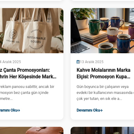
4 Aralık 2025
13 Aralık 2025
z Çanta Promosyonları:
Kahve Molalarının Marka
hrin Her Köşesinde Marka
Elçisi: Promosyon Kupa
rünürlüğü
Bardak Seçim Rehberi
 reklam panosu sabittir, ancak bir
Gün boyunca bir çalışanın veya
mosyon bez çanta gün içinde
evdeki bir kullanıcının masasında
ometre...
çok yer tutan, en sık ele a...
amını Oku
Devamını Oku