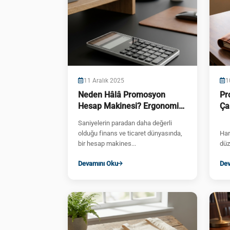
11 Aralık 2025
1
Neden Hâlâ Promosyon
Pr
Hesap Makinesi? Ergonomi
Ça
ve Hızın Gücü
Se
Saniyelerin paradan daha değerli
olduğu finans ve ticaret dünyasında,
Har
bir hesap makines...
düz
Devamını Oku
Dev