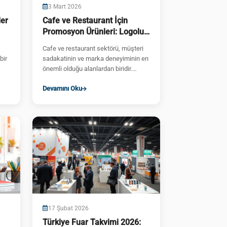
3 Mart 2026
ler
Cafe ve Restaurant İçin
Promosyon Ürünleri: Logolu
& Toptan
Cafe ve restaurant sektörü, müşteri
bir
sadakatinin ve marka deneyiminin en
önemli olduğu alanlardan biridir.
Doğru promosyon ürünleri ile müş...
Devamını Oku
17 Şubat 2026
Türkiye Fuar Takvimi 2026: