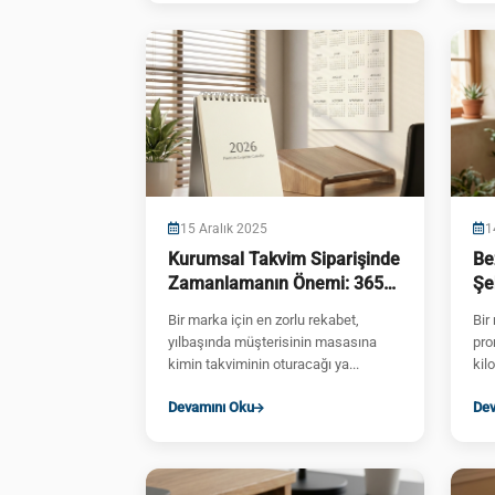
15 Aralık 2025
1
Kurumsal Takvim Siparişinde
Be
Zamanlamanın Önemi: 365
Şe
Günlük Reklam Stratejisi
Gö
Bir marka için en zorlu rekabet,
Bir
yılbaşında müşterisinin masasına
pro
kimin takviminin oturacağı ya...
kil
Devamını Oku
Dev