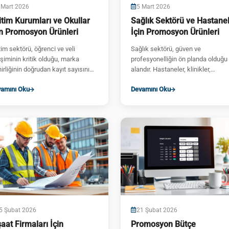
 Mart 2026
5 Mart 2026
itim Kurumları ve Okullar
Sağlık Sektörü ve Hastane
in Promosyon Ürünleri
İçin Promosyon Ürünleri
tim sektörü, öğrenci ve veli
Sağlık sektörü, güven ve
tişiminin kritik olduğu, marka
profesyonelliğin ön planda olduğu 
inirliğinin doğrudan kayıt sayısını
alandır. Hastaneler, klinikler,
lediği bir alandır. Okullar, üniversi...
eczaneler ve ilaç firmaları için
amını Oku
Devamını Oku
promosyon ...
5 Şubat 2026
21 Şubat 2026
şaat Firmaları İçin
Promosyon Bütçe