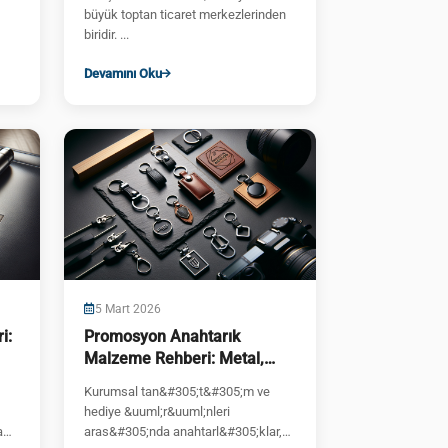
büyük toptan ticaret merkezlerinden
biridir. ...
Devamını Oku
5 Mart 2026
i:
Promosyon Anahtarık
Malzeme Rehberi: Metal,
Plastik, Deri, Ahşap
Kurumsal tan&#305;t&#305;m ve
hediye &uuml;r&uuml;nleri
a
aras&#305;nda anahtarl&#305;klar,