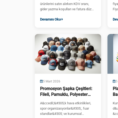
ürünlerini satın alırken KDV oranı,
fiy
gider yazma koşulları ve fatura düz...
Fiya
Devamını Oku
Dev
5 Mart 2026
5
Promosyon Şapka Çeşitleri:
Pl
Fileli, Pamuklu, Polyester
Ba
Rehberi
A&ccedil;&#305;k hava etkinlikleri,
Kur
spor organizasyonlar&#305;, fuar
d&u
standlar&#305; ve kurumsal
&cc