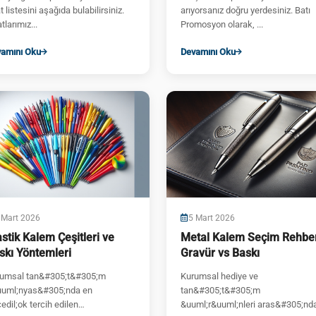
at listesini aşağıda bulabilirsiniz.
arıyorsanız doğru yerdesiniz. Batı
tlarımız...
Promosyon olarak, ...
amını Oku
Devamını Oku
 Mart 2026
5 Mart 2026
astik Kalem Çeşitleri ve
Metal Kalem Seçim Rehber
skı Yöntemleri
Gravür vs Baskı
umsal tan&#305;t&#305;m
Kurumsal hediye ve
uml;nyas&#305;nda en
tan&#305;t&#305;m
edil;ok tercih edilen
&uuml;r&uuml;nleri aras&#305;nd