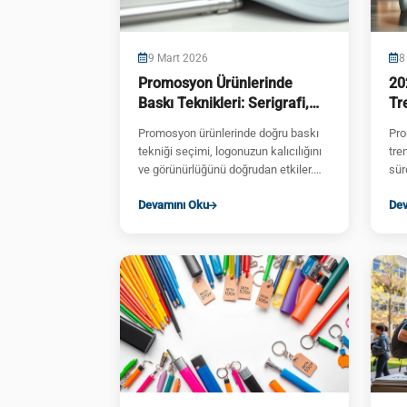
9 Mart 2026
8
Promosyon Ürünlerinde
20
Baskı Teknikleri: Serigrafi,
Tr
Tampon, Lazer Karşılaştırma
Gö
Promosyon ürünlerinde doğru baskı
Pro
tekniği seçimi, logonuzun kalıcılığını
tre
ve görünürlüğünü doğrudan etkiler.
sürd
Her malzeme ve ürün türü farkl...
ent
Devamını Oku
Dev