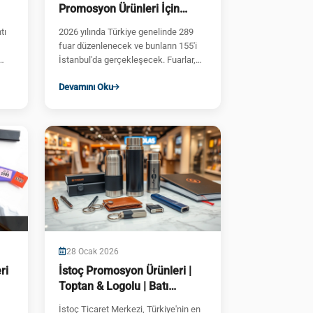
Promosyon Ürünleri İçin
a
Rehber
tı
2026 yılında Türkiye genelinde 289
fuar düzenlenecek ve bunların 155'i
İstanbul'da gerçekleşecek. Fuarlar,
markanızı tanıtmak ve ...
Devamını Oku
28 Ocak 2026
ri
İstoç Promosyon Ürünleri |
Toptan & Logolu | Batı
Promosyon
İstoç Ticaret Merkezi, Türkiye'nin en