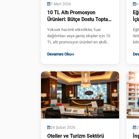
7 Mart 2026
6
10 TL Altı Promosyon
Eğ
Ürünleri: Bütçe Dostu Toptan
İç
Seçenekler
Yüksek hacimli etkinlikler, fuar
Eği
dağıtımları veya geniş ekipler için 10
ile
TL altı promosyon ürünleri en akıllı
bil
tercihtir. Düşük bir...
etki
Devamını Oku
Dev
28 Şubat 2026
2
Oteller ve Turizm Sektörü
İn