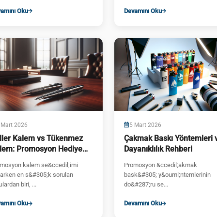
ml;r&uuml;nlerin
promosyon metal kalem, k...
amını Oku
Devamını Oku
#351;&#305;n...
 Mart 2026
5 Mart 2026
ller Kalem vs Tükenmez
Çakmak Baskı Yöntemleri 
lem: Promosyon Hediye
Dayanıklılık Rehberi
in Hangisi Daha İyi?
mosyon kalem se&ccedil;imi
Promosyon &ccedil;akmak
arken en s&#305;k sorulan
bask&#305; y&ouml;ntemlerinin
lardan biri, ...
do&#287;ru se...
amını Oku
Devamını Oku