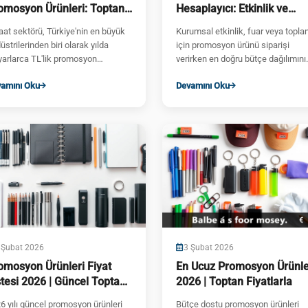
omosyon Ürünleri: Toptan
Hesaplayıcı: Etkinlik ve
 Logolu
Kurumsal Hediye Planlam
aat sektörü, Türkiye'nin en büyük
Kurumsal etkinlik, fuar veya toplan
Aracı
üstrilerinden biri olarak yılda
için promosyon ürünü siparişi
yarlarca TL'lik promosyon
verirken en doğru bütçe dağılımını
caması yapan firmalarla d...
yapmak kritik önem taşır. ...
amını Oku
Devamını Oku
 Şubat 2026
3 Şubat 2026
omosyon Ürünleri Fiyat
En Ucuz Promosyon Ürünle
stesi 2026 | Güncel Toptan
2026 | Toptan Fiyatlarla
yatlar
6 yılı güncel promosyon ürünleri
Bütçe dostu promosyon ürünleri