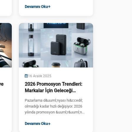
k&uuml;&ccedil;&uuml;...
Devamını Oku
16 Aralık 2025
ve
2026 Promosyon Trendleri:
Markalar İçin Geleceği
Okuma Rehberi
Pazarlama d&uuml;nyası hi&ccedil;
olmadığı kadar hızlı değişiyor. 2026
yılında promosyon &uuml;r&uuml;n...
Devamını Oku