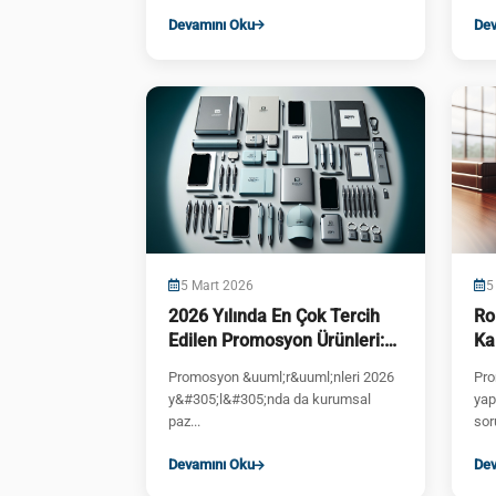
tan&#305;t&#305...
&uu
Devamını Oku
Dev
ba&
5 Mart 2026
5
2026 Yılında En Çok Tercih
Ro
Edilen Promosyon Ürünleri:
Ka
Kapsamlı Rehber
İç
Promosyon &uuml;r&uuml;nleri 2026
Pro
y&#305;l&#305;nda da kurumsal
yap
paz...
soru
Devamını Oku
Dev