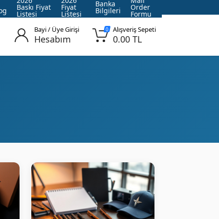
2026
2026
Mail
Banka
Baskı Fiyat
Fiyat
Order
og
Bilgileri
Listesi
Listesi
Formu
Bayi / Üye Girişi
Alışveriş Sepeti
0
Hesabım
0.00 TL