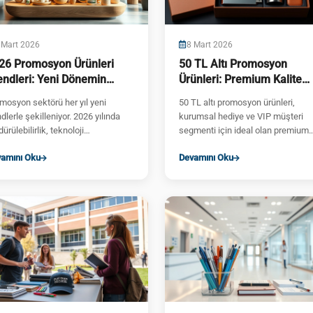
 Mart 2026
8 Mart 2026
26 Promosyon Ürünleri
50 TL Altı Promosyon
endleri: Yeni Dönemin
Ürünleri: Premium Kalite
zde Ürünleri
Uygun Fiyat
mosyon sektörü her yıl yeni
50 TL altı promosyon ürünleri,
ndlerle şekilleniyor. 2026 yılında
kurumsal hediye ve VIP müşteri
ürülebilirlik, teknoloji
segmenti için ideal olan premium
egrasyonu ve kişiselleştirme...
kategorisidir. Ajandalar, termosla...
amını Oku
Devamını Oku