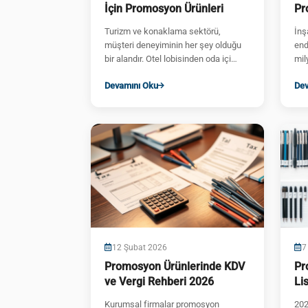
İçin Promosyon Ürünleri
Pr
ve
Turizm ve konaklama sektörü,
İnş
müşteri deneyiminin her şey olduğu
end
bir alandır. Otel lobisinden oda içi
mil
amenity'lere, tur programlarından
har
Devamını Oku
Dev
kongre orga...
12 Şubat 2026
7
Promosyon Ürünlerinde KDV
Pr
ve Vergi Rehberi 2026
Li
Fi
Kurumsal firmalar promosyon
202