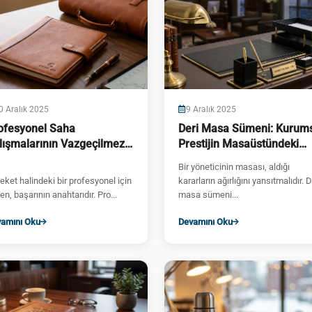
0 Aralık 2025
9 Aralık 2025
ofesyonel Saha
Deri Masa Sümeni: Kurum
lışmalarının Vazgeçilmezi:
Prestijin Masaüstündeki
kreterlik ve Evrak Çantaları
İmzası
Bir yöneticinin masası, aldığı
eket halindeki bir profesyonel için
kararların ağırlığını yansıtmalıdır. D
en, başarının anahtarıdır. Pro...
masa sümeni...
amını Oku
Devamını Oku