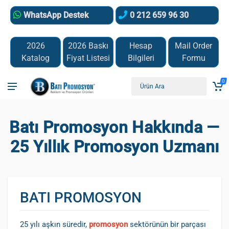
WhatsApp Destek
0 212 659 96 30
2026
2026 Baskı
Hesap
Mail Order
Katalog
Fiyat Listesi
Bilgileri
Formu
0
Batı Promosyon Hakkında —
25 Yıllık Promosyon Uzmanı
BATI PROMOSYON
25 yılı aşkın süredir,
promosyon
sektörünün bir parçası