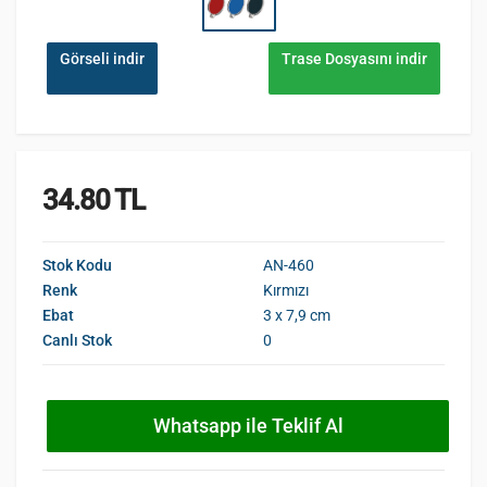
Görseli indir
Trase Dosyasını indir
34.80 TL
Stok Kodu
AN-460
Renk
Kırmızı
Ebat
3 x 7,9 cm
Canlı Stok
0
Whatsapp ile Teklif Al