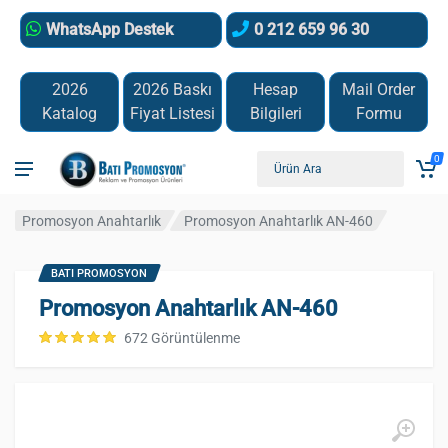
WhatsApp Destek
0 212 659 96 30
2026
2026 Baskı
Hesap
Mail Order
Katalog
Fiyat Listesi
Bilgileri
Formu
0
Promosyon Anahtarlık
Promosyon Anahtarlık AN-460
BATI PROMOSYON
Promosyon Anahtarlık AN-460
672 Görüntülenme