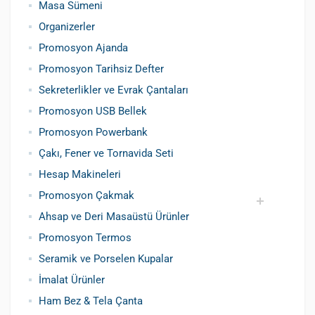
Masa Sümeni
Organizerler
Promosyon Ajanda
Promosyon Tarihsiz Defter
Sekreterlikler ve Evrak Çantaları
Promosyon USB Bellek
Promosyon Powerbank
Çakı, Fener ve Tornavida Seti
Hesap Makineleri
Promosyon Çakmak
Ahsap ve Deri Masaüstü Ürünler
Siboplu Çakmak
Manyetolu Çakmak
Promosyon Termos
Seramik ve Porselen Kupalar
İmalat Ürünler
Ham Bez & Tela Çanta