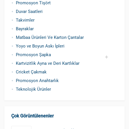
Promosyon Tişört
Duvar Saatleri
Takvimler
Bayraklar
Matbaa Ürünleri Ve Karton Çantalar
Yoyo ve Boyun Askı İpleri
Promosyon Şapka
Kartvizitlik Ayna ve Deri Kartlıklar
Pamuklu Şapka
Polyester Şapka
Baskılı Şapka Toptan
Cricket Çakmak
Promosyon Anahtarlık
Teknolojik Ürünler
Çok Görüntülenenler