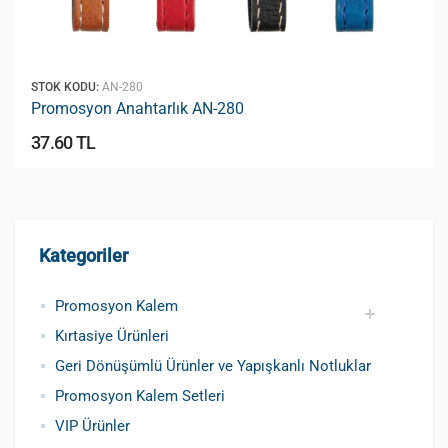
STOK KODU:
AN-280
Promosyon Anahtarlık AN-280
37.60 TL
Kategoriler
Promosyon Kalem
Kırtasiye Ürünleri
Promosyon Metal Kalem
Promosyon Roller Kalem
Promosyon Dokunmatik Kalem
Promosyon Plastik Kalem
Geri Dönüşümlü ve Tohumlu Kalemler
Promosyon Fosforlu Kalem
Kursun Kalemler
Geri Dönüşümlü Ürünler ve Yapışkanlı Notluklar
Promosyon Kalem Setleri
VIP Ürünler