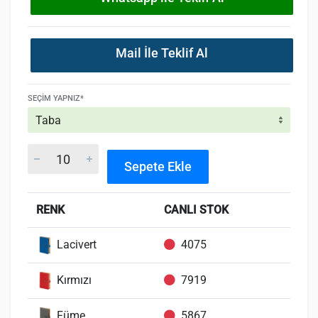
Mail İle Teklif Al
SEÇIM YAPNIZ*
Sepete Ekle
RENK
CANLI STOK
Lacivert
4075
Kırmızı
7919
Füme
5867