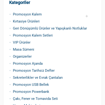
Kategoriler
Promosyon Kalem
Kırtasiye Ürünleri
Promosyon Metal Kalem
Promosyon Roller Kalem
Promosyon Dokunmatik Kalem
Promosyon Plastik Kalem
Geri Dönüşümlü ve Tohumlu Kalemler
Promosyon Fosforlu Kalem
Kursun Kalemler
Geri Dönüşümlü Ürünler ve Yapışkanlı Notluklar
Promosyon Kalem Setleri
VIP Ürünler
Masa Sümeni
Organizerler
Promosyon Ajanda
Promosyon Tarihsiz Defter
Sekreterlikler ve Evrak Çantaları
Promosyon USB Bellek
Promosyon Powerbank
Çakı, Fener ve Tornavida Seti