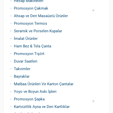
Hesap Makineleri
Promosyon Çakmak
Ahsap ve Deri Masaüstü Ürünler
Siboplu Çakmak
Manyetolu Çakmak
Promosyon Termos
Seramik ve Porselen Kupalar
İmalat Ürünler
Ham Bez & Tela Çanta
Promosyon Tişört
Duvar Saatleri
Takvimler
Bayraklar
Matbaa Ürünleri Ve Karton Çantalar
Yoyo ve Boyun Askı İpleri
Promosyon Şapka
Kartvizitlik Ayna ve Deri Kartlıklar
Pamuklu Şapka
Polyester Şapka
Baskılı Şapka Toptan