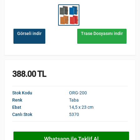
Görseli indir
Trase Dosyasını indir
388.00 TL
Stok Kodu
ORG-200
Renk
Taba
Ebat
14,5 x 23 cm
Canlı Stok
5370
Whatsapp ile Teklif Al