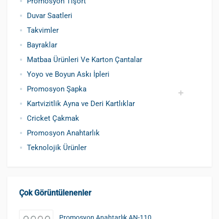
Promosyon Tişört
Duvar Saatleri
Takvimler
Bayraklar
Matbaa Ürünleri Ve Karton Çantalar
Yoyo ve Boyun Askı İpleri
Promosyon Şapka
Kartvizitlik Ayna ve Deri Kartlıklar
Pamuklu Şapka
Polyester Şapka
Baskılı Şapka Toptan
Cricket Çakmak
Promosyon Anahtarlık
Teknolojik Ürünler
Çok Görüntülenenler
Promosyon Anahtarlık AN-110