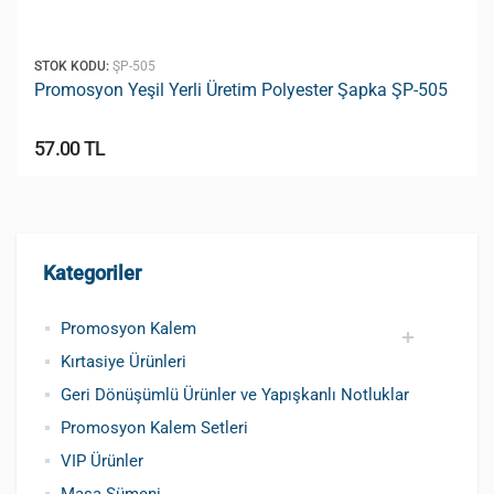
STOK KODU:
ŞP-505
Promosyon Yeşil Yerli Üretim Polyester Şapka ŞP-505
57.00 TL
Kategoriler
Promosyon Kalem
Kırtasiye Ürünleri
Promosyon Metal Kalem
Promosyon Roller Kalem
Promosyon Dokunmatik Kalem
Promosyon Plastik Kalem
Geri Dönüşümlü ve Tohumlu Kalemler
Promosyon Fosforlu Kalem
Kursun Kalemler
Geri Dönüşümlü Ürünler ve Yapışkanlı Notluklar
Promosyon Kalem Setleri
VIP Ürünler