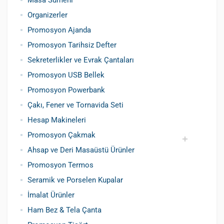
Masa Sümeni
Organizerler
Promosyon Ajanda
Promosyon Tarihsiz Defter
Sekreterlikler ve Evrak Çantaları
Promosyon USB Bellek
Promosyon Powerbank
Çakı, Fener ve Tornavida Seti
Hesap Makineleri
Promosyon Çakmak
Ahsap ve Deri Masaüstü Ürünler
Siboplu Çakmak
Manyetolu Çakmak
Promosyon Termos
Seramik ve Porselen Kupalar
İmalat Ürünler
Ham Bez & Tela Çanta