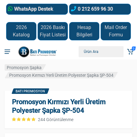
WhatsApp Destek
0 212 659 96 30
2026
2026 Baskı
Hesap
Mail Order
Katalog
Fiyat Listesi
Bilgileri
Formu
0
Promosyon Şapka
Promosyon Kırmızı Yerli Üretim Polyester Şapka ŞP-504
BATI PROMOSYON
Promosyon Kırmızı Yerli Üretim
Polyester Şapka ŞP-504
244 Görüntülenme