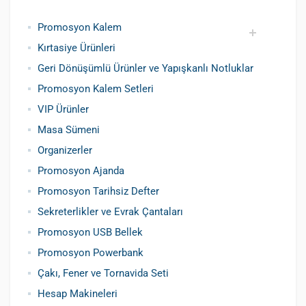
Promosyon Kalem
Kırtasiye Ürünleri
Promosyon Metal Kalem
Promosyon Roller Kalem
Promosyon Dokunmatik Kalem
Promosyon Plastik Kalem
Geri Dönüşümlü ve Tohumlu Kalemler
Promosyon Fosforlu Kalem
Kursun Kalemler
Geri Dönüşümlü Ürünler ve Yapışkanlı Notluklar
Promosyon Kalem Setleri
VIP Ürünler
Masa Sümeni
Organizerler
Promosyon Ajanda
Promosyon Tarihsiz Defter
Sekreterlikler ve Evrak Çantaları
Promosyon USB Bellek
Promosyon Powerbank
Çakı, Fener ve Tornavida Seti
Hesap Makineleri