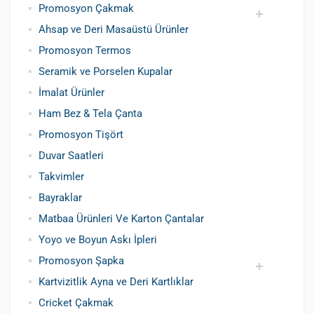
Promosyon Çakmak
Ahsap ve Deri Masaüstü Ürünler
Siboplu Çakmak
Manyetolu Çakmak
Promosyon Termos
Seramik ve Porselen Kupalar
İmalat Ürünler
Ham Bez & Tela Çanta
Promosyon Tişört
Duvar Saatleri
Takvimler
Bayraklar
Matbaa Ürünleri Ve Karton Çantalar
Yoyo ve Boyun Askı İpleri
Promosyon Şapka
Kartvizitlik Ayna ve Deri Kartlıklar
Pamuklu Şapka
Polyester Şapka
Baskılı Şapka Toptan
Cricket Çakmak