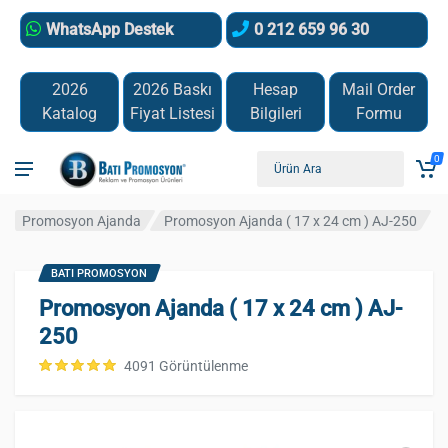
WhatsApp Destek
0 212 659 96 30
2026
2026 Baskı
Hesap
Mail Order
Katalog
Fiyat Listesi
Bilgileri
Formu
0
Promosyon Ajanda
Promosyon Ajanda ( 17 x 24 cm ) AJ-250
BATI PROMOSYON
Promosyon Ajanda ( 17 x 24 cm ) AJ-
250
4091 Görüntülenme