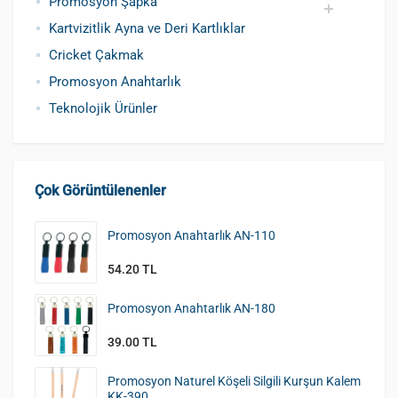
Promosyon Şapka
Kartvizitlik Ayna ve Deri Kartlıklar
Pamuklu Şapka
Polyester Şapka
Baskılı Şapka Toptan
Cricket Çakmak
Promosyon Anahtarlık
Teknolojik Ürünler
Çok Görüntülenenler
Promosyon Anahtarlık AN-110
54.20 TL
Promosyon Anahtarlık AN-180
39.00 TL
Promosyon Naturel Köşeli Silgili Kurşun Kalem
KK-390