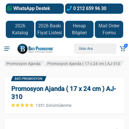
WhatsApp Destek
0 212 659 96 30
2026
2026 Baskı
Hesap
Mail Order
Katalog
Fiyat Listesi
Bilgileri
Formu
0
Promosyon Ajanda
Promosyon Ajanda ( 17 x 24 cm ) AJ-310
BATI PROMOSYON
Promosyon Ajanda ( 17 x 24 cm ) AJ-
310
1351 Görüntülenme