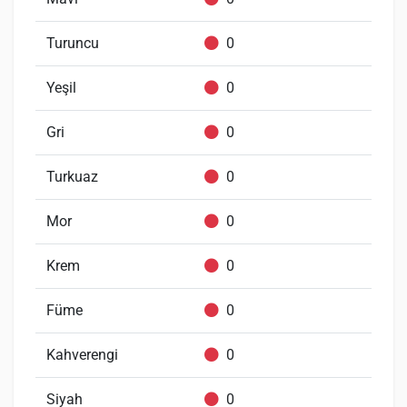
Turuncu
0
Yeşil
0
Gri
0
Turkuaz
0
Mor
0
Krem
0
Füme
0
Kahverengi
0
Siyah
0