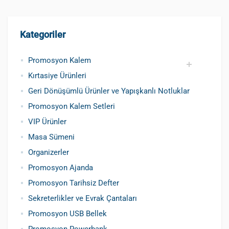
Kategoriler
Promosyon Kalem
Kırtasiye Ürünleri
Promosyon Metal Kalem
Promosyon Roller Kalem
Promosyon Dokunmatik Kalem
Promosyon Plastik Kalem
Geri Dönüşümlü ve Tohumlu Kalemler
Promosyon Fosforlu Kalem
Kursun Kalemler
Geri Dönüşümlü Ürünler ve Yapışkanlı Notluklar
Promosyon Kalem Setleri
VIP Ürünler
Masa Sümeni
Organizerler
Promosyon Ajanda
Promosyon Tarihsiz Defter
Sekreterlikler ve Evrak Çantaları
Promosyon USB Bellek