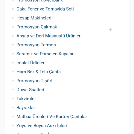
Promosyon Powerbank
Çakı, Fener ve Tornavida Seti
Hesap Makineleri
Promosyon Çakmak
Ahsap ve Deri Masaüstü Ürünler
Siboplu Çakmak
Manyetolu Çakmak
Promosyon Termos
Seramik ve Porselen Kupalar
İmalat Ürünler
Ham Bez & Tela Çanta
Promosyon Tişört
Duvar Saatleri
Takvimler
Bayraklar
Matbaa Ürünleri Ve Karton Çantalar
Yoyo ve Boyun Askı İpleri