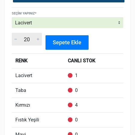
SEÇIM YAPINIZ*
Sepete Ekle
RENK
CANLI STOK
Lacivert
1
Taba
0
Kırmızı
4
Fıstık Yeşili
0
Mavi
0