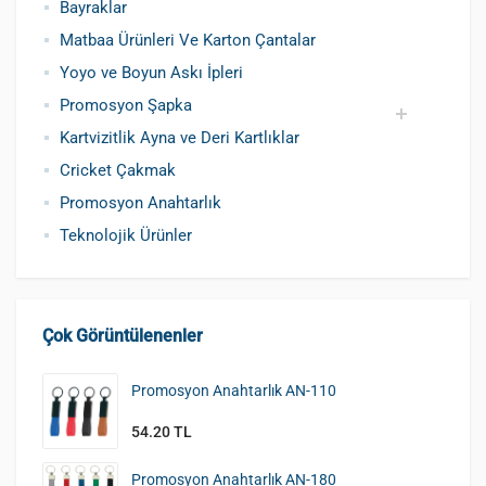
Bayraklar
Matbaa Ürünleri Ve Karton Çantalar
Yoyo ve Boyun Askı İpleri
Promosyon Şapka
Kartvizitlik Ayna ve Deri Kartlıklar
Pamuklu Şapka
Polyester Şapka
Baskılı Şapka Toptan
Cricket Çakmak
Promosyon Anahtarlık
Teknolojik Ürünler
Çok Görüntülenenler
Promosyon Anahtarlık AN-110
54.20 TL
Promosyon Anahtarlık AN-180