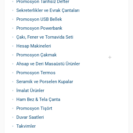
Promosyon Tarihsiz Defter
Sekreterlikler ve Evrak Çantaları
Promosyon USB Bellek
Promosyon Powerbank
Çakı, Fener ve Tornavida Seti
Hesap Makineleri
Promosyon Çakmak
Ahsap ve Deri Masaüstü Ürünler
Siboplu Çakmak
Manyetolu Çakmak
Promosyon Termos
Seramik ve Porselen Kupalar
İmalat Ürünler
Ham Bez & Tela Çanta
Promosyon Tişört
Duvar Saatleri
Takvimler