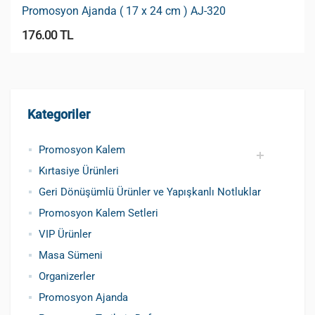
Promosyon Ajanda ( 17 x 24 cm ) AJ-320
176.00 TL
Kategoriler
Promosyon Kalem
Kırtasiye Ürünleri
Promosyon Metal Kalem
Promosyon Roller Kalem
Promosyon Dokunmatik Kalem
Promosyon Plastik Kalem
Geri Dönüşümlü ve Tohumlu Kalemler
Promosyon Fosforlu Kalem
Kursun Kalemler
Geri Dönüşümlü Ürünler ve Yapışkanlı Notluklar
Promosyon Kalem Setleri
VIP Ürünler
Masa Sümeni
Organizerler
Promosyon Ajanda