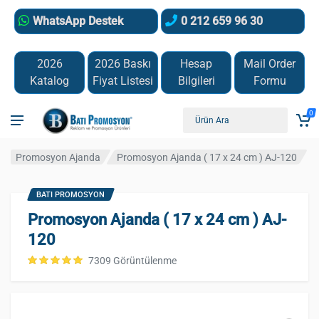
WhatsApp Destek
0 212 659 96 30
2026
2026 Baskı
Hesap
Mail Order
Katalog
Fiyat Listesi
Bilgileri
Formu
0
Promosyon Ajanda
Promosyon Ajanda ( 17 x 24 cm ) AJ-120
BATI PROMOSYON
Promosyon Ajanda ( 17 x 24 cm ) AJ-
120
7309 Görüntülenme