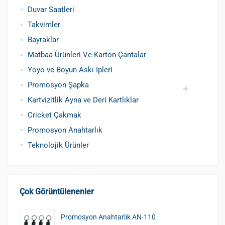
Duvar Saatleri
Takvimler
Bayraklar
Matbaa Ürünleri Ve Karton Çantalar
Yoyo ve Boyun Askı İpleri
Promosyon Şapka
Kartvizitlik Ayna ve Deri Kartlıklar
Pamuklu Şapka
Polyester Şapka
Baskılı Şapka Toptan
Cricket Çakmak
Promosyon Anahtarlık
Teknolojik Ürünler
Çok Görüntülenenler
Promosyon Anahtarlık AN-110