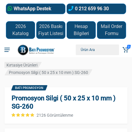
WhatsApp Destek
0 212 659 96 30
2026
2026 Baskı
Hesap
Mail Order
Katalog
Fiyat Listesi
Bilgileri
Formu
0
Kırtasiye Ürünleri
Promosyon Silgi ( 50 x 25 x 10 mm ) SG-260
BATI PROMOSYON
Promosyon Silgi ( 50 x 25 x 10 mm )
SG-260
2126 Görüntülenme