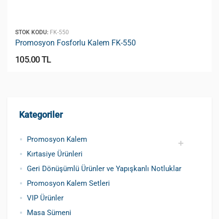
STOK KODU:
FK-550
Promosyon Fosforlu Kalem FK-550
105.00 TL
Kategoriler
Promosyon Kalem
Kırtasiye Ürünleri
Promosyon Metal Kalem
Promosyon Roller Kalem
Promosyon Dokunmatik Kalem
Promosyon Plastik Kalem
Geri Dönüşümlü ve Tohumlu Kalemler
Promosyon Fosforlu Kalem
Kursun Kalemler
Geri Dönüşümlü Ürünler ve Yapışkanlı Notluklar
Promosyon Kalem Setleri
VIP Ürünler
Masa Sümeni