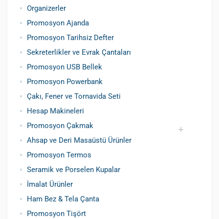
Organizerler
Promosyon Ajanda
Promosyon Tarihsiz Defter
Sekreterlikler ve Evrak Çantaları
Promosyon USB Bellek
Promosyon Powerbank
Çakı, Fener ve Tornavida Seti
Hesap Makineleri
Promosyon Çakmak
Ahsap ve Deri Masaüstü Ürünler
Siboplu Çakmak
Manyetolu Çakmak
Promosyon Termos
Seramik ve Porselen Kupalar
İmalat Ürünler
Ham Bez & Tela Çanta
Promosyon Tişört