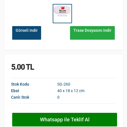
Görseli indir
Trase Dosyasını indir
5.00 TL
Stok Kodu
SG-260
Ebat
40 x 18 x 12 cm
Canlı Stok
0
Whatsapp ile Teklif Al