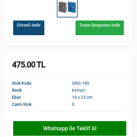
Görseli indir
Trase Dosyasını indir
475.00 TL
Stok Kodu
ORG-180
Renk
Kırmızı
Ebat
18 x 23 cm
Canlı Stok
0
Whatsapp ile Teklif Al