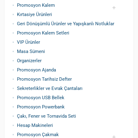
Promosyon Kalem
Kırtasiye Ürünleri
Promosyon Metal Kalem
Promosyon Roller Kalem
Promosyon Dokunmatik Kalem
Promosyon Plastik Kalem
Geri Dönüşümlü ve Tohumlu Kalemler
Promosyon Fosforlu Kalem
Kursun Kalemler
Geri Dönüşümlü Ürünler ve Yapışkanlı Notluklar
Promosyon Kalem Setleri
VIP Ürünler
Masa Sümeni
Organizerler
Promosyon Ajanda
Promosyon Tarihsiz Defter
Sekreterlikler ve Evrak Çantaları
Promosyon USB Bellek
Promosyon Powerbank
Çakı, Fener ve Tornavida Seti
Hesap Makineleri
Promosyon Çakmak