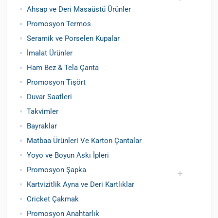
Ahsap ve Deri Masaüstü Ürünler
Siboplu Çakmak
Manyetolu Çakmak
Promosyon Termos
Seramik ve Porselen Kupalar
İmalat Ürünler
Ham Bez & Tela Çanta
Promosyon Tişört
Duvar Saatleri
Takvimler
Bayraklar
Matbaa Ürünleri Ve Karton Çantalar
Yoyo ve Boyun Askı İpleri
Promosyon Şapka
Kartvizitlik Ayna ve Deri Kartlıklar
Pamuklu Şapka
Polyester Şapka
Baskılı Şapka Toptan
Cricket Çakmak
Promosyon Anahtarlık