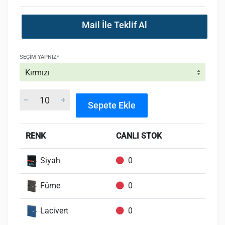
Mail İle Teklif Al
SEÇIM YAPNIZ*
Sepete Ekle
RENK
CANLI STOK
Siyah
0
Füme
0
Lacivert
0