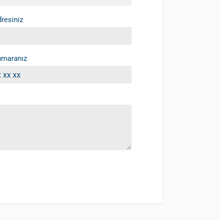
resiniz
umaranız