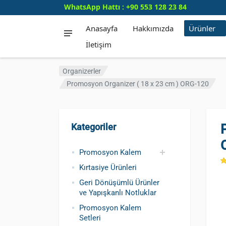
WhatsApp Hattı : +90 553 128 23 84
Anasayfa
Hakkımızda
Ürünler
İletişim
Organizerler
Promosyon Organizer ( 18 x 23 cm ) ORG-120
Kategoriler
Promosyon Kalem
Kırtasiye Ürünleri
Promosyon Metal
Promosyon Roller
Promosyon
Promosyon Plastik
Geri Dönüşümlü ve
Promosyon
Kursun Kalemler
Geri Dönüşümlü Ürünler
Kalem
Kalem
Dokunmatik Kalem
Kalem
Tohumlu Kalemler
Fosforlu Kalem
ve Yapışkanlı Notluklar
Promosyon Kalem
Setleri