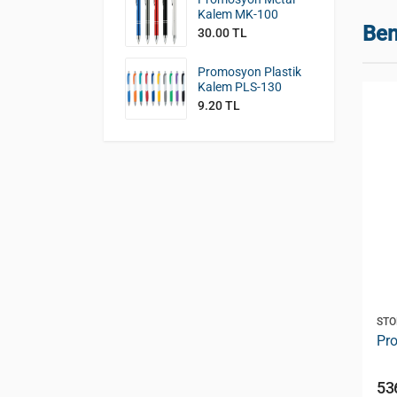
Kalem MK-100
Ben
30.00 TL
Promosyon Plastik
Kalem PLS-130
9.20 TL
STOK KODU:
ORG-230
STO
er (18 x 23
Promosyon Organizer (
Pr
17x21cm ) ORG-230
524.00 TL
53