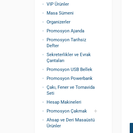
VIP Ürünler
Masa Sümeni
Organizerler
Promosyon Ajanda
Promosyon Tarihsiz
Defter
Sekreterlikler ve Evrak
Çantaları
Promosyon USB Bellek
Promosyon Powerbank
Çakı, Fener ve Tornavida
Seti
Hesap Makineleri
Promosyon Çakmak
Ahsap ve Deri Masaüstü
Siboplu Çakmak
Manyetolu Çakmak
Ürünler