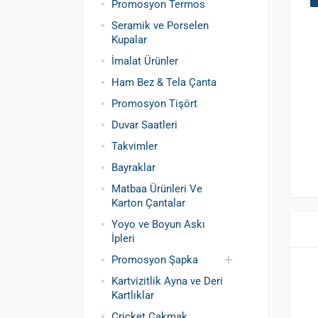
Promosyon Termos
Seramik ve Porselen
Kupalar
İmalat Ürünler
Ham Bez & Tela Çanta
Promosyon Tişört
Duvar Saatleri
Takvimler
Bayraklar
Matbaa Ürünleri Ve
Karton Çantalar
Yoyo ve Boyun Askı
İpleri
Promosyon Şapka
Kartvizitlik Ayna ve Deri
Pamuklu Şapka
Polyester Şapka
Baskılı Şapka
Kartlıklar
Toptan
Cricket Çakmak