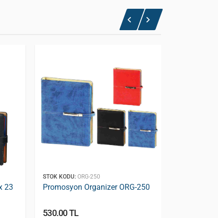
STOK KODU:
ORG-250
STOK KODU:
O
x 23
Promosyon Organizer ORG-250
Promosyon 
17x21cm )
530.00 TL
590.00 TL