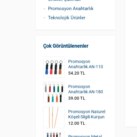
Promosyon Anahtarlık
Teknolojik Ürünler
Çok Görüntülenenler
Promosyon
Anahtarlık AN-110
54.20 TL
Promosyon
Anahtarlık AN-180
39.00 TL
Promosyon Naturel
Köşeli Silgili Kurşun
Kalem KK-390
12.00 TL
Promosyon Metal