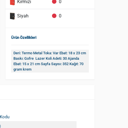
Kırmızı
0
Siyah
0
Ürün Özellikleri
Deri: Termo Metal Toka: Var Ebat: 18 x 23 cm
Baskı: Gofre Lazer Koli Adeti: 30 Ajanda
Ebat: 15 x 21 cm Sayfa Sayısı: 352 Kağıt: 70
gram krem
 Kodu