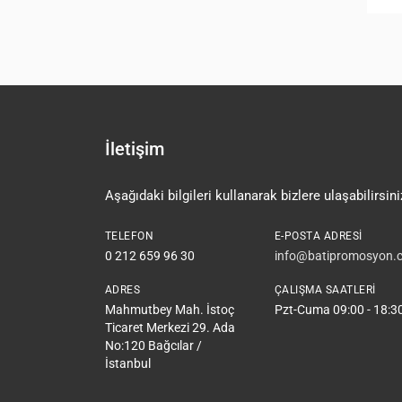
İletişim
Aşağıdaki bilgileri kullanarak bizlere ulaşabilirsini
TELEFON
E-POSTA ADRESI
0 212 659 96 30
info@batipromosyon.c
ADRES
ÇALIŞMA SAATLERI
Mahmutbey Mah. İstoç
Pzt-Cuma 09:00 - 18:3
Ticaret Merkezi 29. Ada
No:120 Bağcılar /
İstanbul