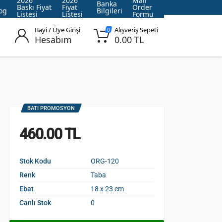
2026
2026
Mail
Banka
Baskı Fiyat
Fiyat
Order
og
Bilgileri
Listesi
Listesi
Formu
Bayi / Üye Girişi
Alışveriş Sepeti
0
Hesabım
0.00 TL
BATI PROMOSYON
460.00 TL
Stok Kodu
ORG-120
Renk
Taba
Ebat
18 x 23 cm
Canlı Stok
0