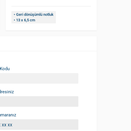
• Geri dönüşümlü notluk
• 13 x 6,5 cm
 Kodu
resiniz
umaranız