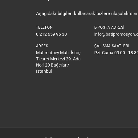
Aşağıdaki bilgileri kullanarak bizlere ulaşabilirsini
TELEFON
E-POSTA ADRESI
0 212 659 96 30
info@batipromosyon.c
ADRES
ÇALIŞMA SAATLERI
Mahmutbey Mah. İstoç
Pzt-Cuma 09:00 - 18:3
Ticaret Merkezi 29. Ada
No:120 Bağcılar /
İstanbul