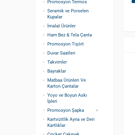
Promosyon Termos
Seramik ve Porselen
Kupalar
İmalat Ürünler
Ham Bez & Tela Çanta
Promosyon Tişört
Duvar Saatleri
Takvimler
Bayraklar
Matbaa Ürünleri Ve
Karton Çantalar
Yoyo ve Boyun Askı
İpleri
Promosyon Şapka
Kartvizitlik Ayna ve Deri
Pamuklu Şapka
Polyester Şapka
Baskılı Şapka
Kartlıklar
Toptan
Cricket Çakmak