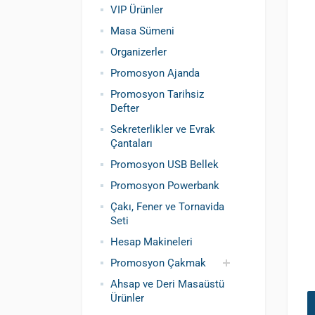
VIP Ürünler
Masa Sümeni
Organizerler
Promosyon Ajanda
Promosyon Tarihsiz
Defter
Sekreterlikler ve Evrak
Çantaları
Promosyon USB Bellek
Promosyon Powerbank
Çakı, Fener ve Tornavida
Seti
Hesap Makineleri
Promosyon Çakmak
Ahsap ve Deri Masaüstü
Siboplu Çakmak
Manyetolu Çakmak
Ürünler