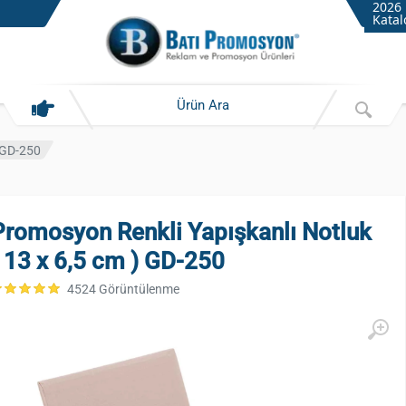
2026
Katal
) GD-250
Promosyon Renkli Yapışkanlı Notluk
( 13 x 6,5 cm ) GD-250
4524 Görüntülenme