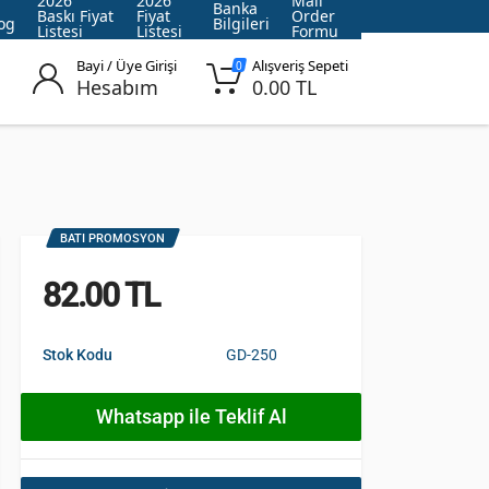
2026
2026
Mail
Banka
Baskı Fiyat
Fiyat
Order
og
Bilgileri
Listesi
Listesi
Formu
Bayi / Üye Girişi
Alışveriş Sepeti
0
Hesabım
0.00 TL
BATI PROMOSYON
82.00 TL
Stok Kodu
GD-250
Whatsapp ile Teklif Al