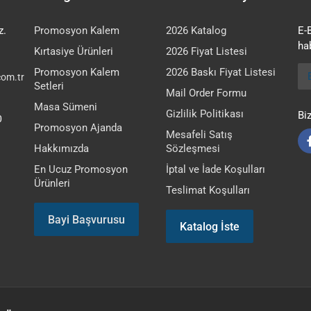
z.
Promosyon Kalem
2026 Katalog
E-
hab
Kırtasiye Ürünleri
2026 Fiyat Listesi
E-
Promosyon Kalem
2026 Baskı Fiyat Listesi
om.tr
Setleri
Mail Order Formu
Masa Sümeni
Gizlilik Politikası
Bi
0
Promosyon Ajanda
Mesafeli Satış
Hakkımızda
Sözleşmesi
En Ucuz Promosyon
İptal ve İade Koşulları
Ürünleri
Teslimat Koşulları
Bayi Başvurusu
Katalog İste