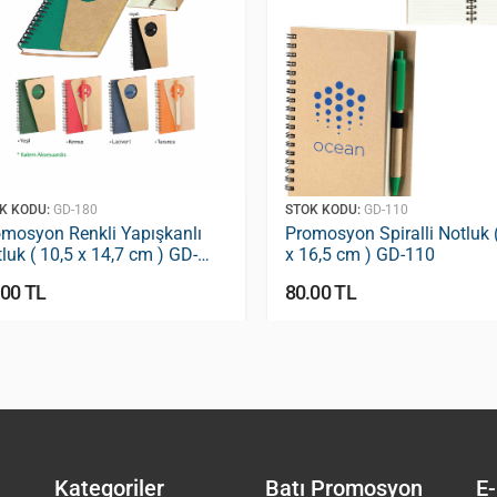
K KODU:
GD-180
STOK KODU:
GD-110
omosyon Renkli Yapışkanlı
Promosyon Spiralli Notluk 
luk ( 10,5 x 14,7 cm ) GD-
x 16,5 cm ) GD-110
0
.00 TL
80.00 TL
Kategoriler
Batı Promosyon
E-