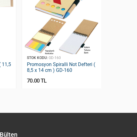
STOK KODU:
GD-160
STOK KODU:
G
( 11,5
Promosyon Spiralli Not Defteri (
Promosyon D
8,5 x 14 cm ) GD-160
x 20 cm ) (K
100
70.00 TL
44.80 TL
Bülten