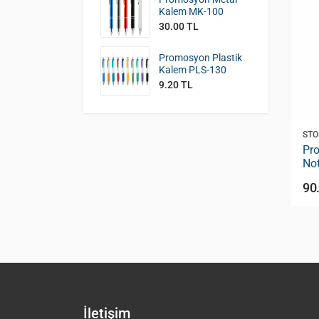
Kalem MK-100
30.00 TL
Promosyon Plastik
Kalem PLS-130
9.20 TL
STOK KODU:
GD-170
STO
Telefon
Promosyon Spiralli Defter
Pr
1,8 cm ) ATT-
Yapışkanlı Notluk ( 12,5 x 20,5
Not
cm ) GD-170
18
124.00 TL
90
İletişim