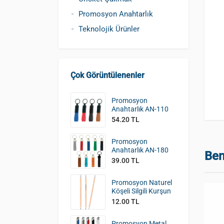
Promosyon Anahtarlık
Teknolojik Ürünler
Çok Görüntülenenler
Promosyon
Anahtarlık AN-110
54.20 TL
Promosyon
Anahtarlık AN-180
Ben
39.00 TL
Promosyon Naturel
Köşeli Silgili Kurşun
Kalem KK-390
12.00 TL
Promosyon Metal