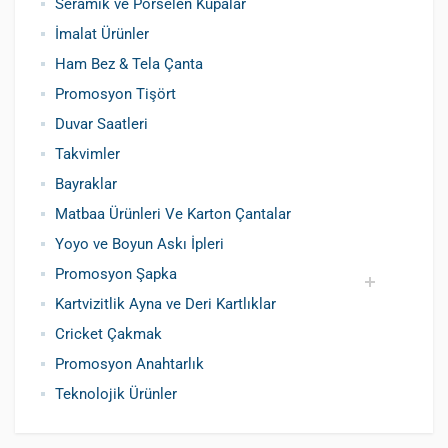
Seramik ve Porselen Kupalar
İmalat Ürünler
Ham Bez & Tela Çanta
Promosyon Tişört
Duvar Saatleri
Takvimler
Bayraklar
Matbaa Ürünleri Ve Karton Çantalar
Yoyo ve Boyun Askı İpleri
Promosyon Şapka
Kartvizitlik Ayna ve Deri Kartlıklar
Pamuklu Şapka
Polyester Şapka
Baskılı Şapka Toptan
Cricket Çakmak
Promosyon Anahtarlık
Teknolojik Ürünler