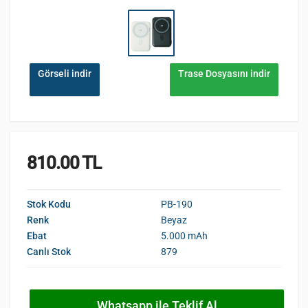
Görseli indir
Trase Dosyasını indir
810.00 TL
Stok Kodu
PB-190
Renk
Beyaz
Ebat
5.000 mAh
Canlı Stok
879
Whatsapp ile Teklif Al