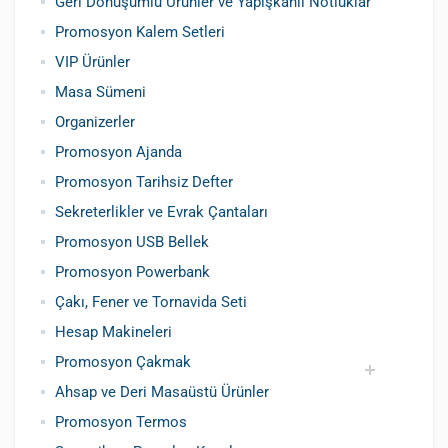
Geri Dönüşümlü Ürünler ve Yapışkanlı Notluklar
Promosyon Kalem Setleri
VIP Ürünler
Masa Sümeni
Organizerler
Promosyon Ajanda
Promosyon Tarihsiz Defter
Sekreterlikler ve Evrak Çantaları
Promosyon USB Bellek
Promosyon Powerbank
Çakı, Fener ve Tornavida Seti
Hesap Makineleri
Promosyon Çakmak
Ahsap ve Deri Masaüstü Ürünler
Siboplu Çakmak
Manyetolu Çakmak
Promosyon Termos