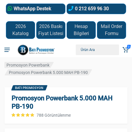
WhatsApp Destek
0 212 659 96 30
2026
2026 Baskı
Hesap
Mail Order
Katalog
Fiyat Listesi
Bilgileri
Formu
0
Promosyon Powerbank
Promosyon Powerbank 5.000 MAH PB-190
BATI PROMOSYON
Promosyon Powerbank 5.000 MAH
PB-190
788 Görüntülenme