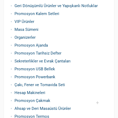
Promosyon Metal Kalem
Promosyon Roller Kalem
Promosyon Dokunmatik Kalem
Promosyon Plastik Kalem
Geri Dönüşümlü ve Tohumlu Kalemler
Promosyon Fosforlu Kalem
Kursun Kalemler
Geri Dönüşümlü Ürünler ve Yapışkanlı Notluklar
Promosyon Kalem Setleri
VIP Ürünler
Masa Sümeni
Organizerler
Promosyon Ajanda
Promosyon Tarihsiz Defter
Sekreterlikler ve Evrak Çantaları
Promosyon USB Bellek
Promosyon Powerbank
Çakı, Fener ve Tornavida Seti
Hesap Makineleri
Promosyon Çakmak
Ahsap ve Deri Masaüstü Ürünler
Siboplu Çakmak
Manyetolu Çakmak
Promosyon Termos