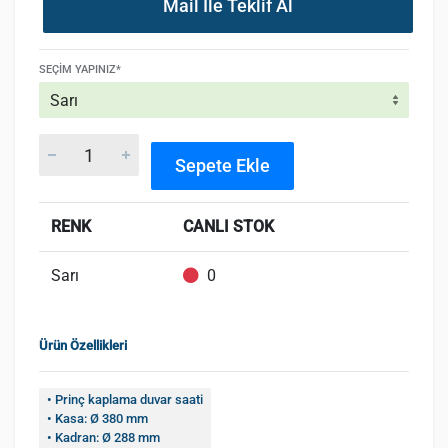
Mail İle Teklif Al
SEÇIM YAPINIZ*
Sepete Ekle
RENK
CANLI STOK
Sarı
0
Ürün Özellikleri
• Prinç kaplama duvar saati
• Kasa: Ø 380 mm
• Kadran: Ø 288 mm