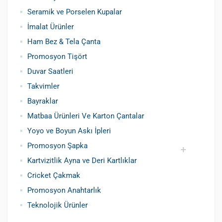
Seramik ve Porselen Kupalar
İmalat Ürünler
Ham Bez & Tela Çanta
Promosyon Tişört
Duvar Saatleri
Takvimler
Bayraklar
Matbaa Ürünleri Ve Karton Çantalar
Yoyo ve Boyun Askı İpleri
Promosyon Şapka
Kartvizitlik Ayna ve Deri Kartlıklar
Pamuklu Şapka
Polyester Şapka
Baskılı Şapka Toptan
Cricket Çakmak
Promosyon Anahtarlık
Teknolojik Ürünler