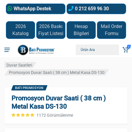
WhatsApp Destek
0 212 659 96 30
2026
2026 Baskı
Hesap
Mail Order
Katalog
Fiyat Listesi
Bilgileri
Formu
0
Duvar Saatleri
Promosyon Duvar Saati ( 38 cm ) Metal Kasa DS-130
BATI PROMOSYON
Promosyon Duvar Saati ( 38 cm )
Metal Kasa DS-130
1172 Görüntülenme