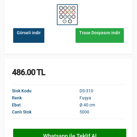
Görseli indir
Trase Dosyasını indir
486.00 TL
Stok Kodu
DS-310
Renk
Fuşya
Ebat
Ø 40 cm
Canlı Stok
5000
Whatsapp ile Teklif Al