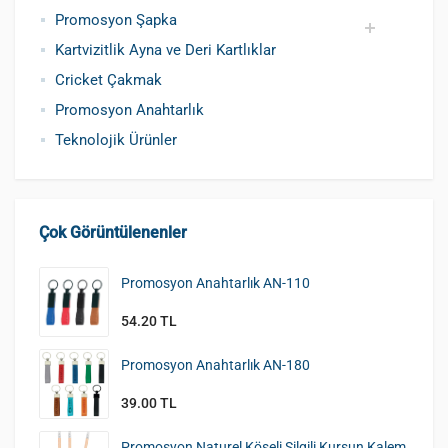
Promosyon Şapka
Kartvizitlik Ayna ve Deri Kartlıklar
Pamuklu Şapka
Polyester Şapka
Baskılı Şapka Toptan
Cricket Çakmak
Promosyon Anahtarlık
Teknolojik Ürünler
Çok Görüntülenenler
Promosyon Anahtarlık AN-110
54.20 TL
Promosyon Anahtarlık AN-180
39.00 TL
Promosyon Naturel Köşeli Silgili Kurşun Kalem