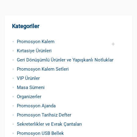
Kategoriler
Promosyon Kalem
Kırtasiye Ürünleri
Promosyon Metal Kalem
Promosyon Roller Kalem
Promosyon Dokunmatik Kalem
Promosyon Plastik Kalem
Geri Dönüşümlü ve Tohumlu Kalemler
Promosyon Fosforlu Kalem
Kursun Kalemler
Geri Dönüşümlü Ürünler ve Yapışkanlı Notluklar
Promosyon Kalem Setleri
VIP Ürünler
Masa Sümeni
Organizerler
Promosyon Ajanda
Promosyon Tarihsiz Defter
Sekreterlikler ve Evrak Çantaları
Promosyon USB Bellek