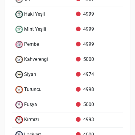
Haki Yeşil
4999
Mint Yeşili
4999
Pembe
4999
Kahverengi
5000
Siyah
4974
Turuncu
4998
Fuşya
5000
Kırmızı
4993
Lacivert
4000