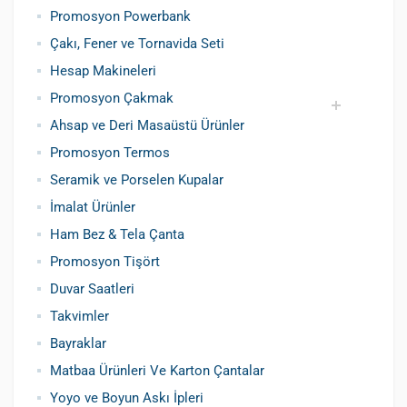
Promosyon Powerbank
Çakı, Fener ve Tornavida Seti
Hesap Makineleri
Promosyon Çakmak
Ahsap ve Deri Masaüstü Ürünler
Siboplu Çakmak
Manyetolu Çakmak
Promosyon Termos
Seramik ve Porselen Kupalar
İmalat Ürünler
Ham Bez & Tela Çanta
Promosyon Tişört
Duvar Saatleri
Takvimler
Bayraklar
Matbaa Ürünleri Ve Karton Çantalar
Yoyo ve Boyun Askı İpleri