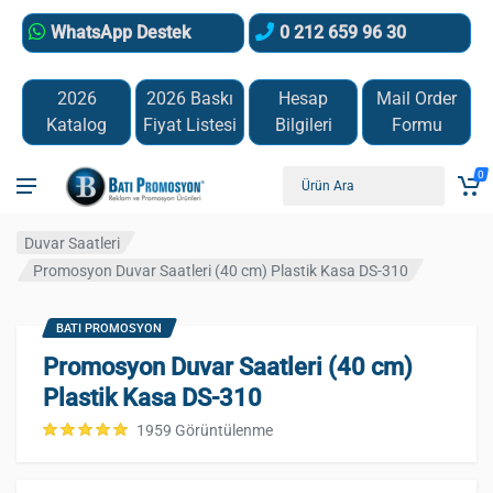
WhatsApp Destek
0 212 659 96 30
2026
2026 Baskı
Hesap
Mail Order
Katalog
Fiyat Listesi
Bilgileri
Formu
0
Duvar Saatleri
Promosyon Duvar Saatleri (40 cm) Plastik Kasa DS-310
BATI PROMOSYON
Promosyon Duvar Saatleri (40 cm)
Plastik Kasa DS-310
1959 Görüntülenme