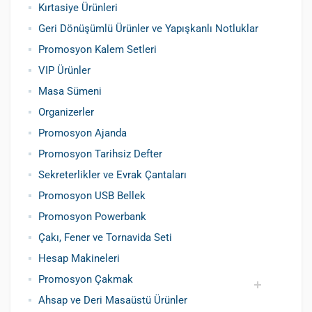
Kırtasiye Ürünleri
Promosyon Metal Kalem
Promosyon Roller Kalem
Promosyon Dokunmatik Kalem
Promosyon Plastik Kalem
Geri Dönüşümlü ve Tohumlu Kalemler
Promosyon Fosforlu Kalem
Kursun Kalemler
Geri Dönüşümlü Ürünler ve Yapışkanlı Notluklar
Promosyon Kalem Setleri
VIP Ürünler
Masa Sümeni
Organizerler
Promosyon Ajanda
Promosyon Tarihsiz Defter
Sekreterlikler ve Evrak Çantaları
Promosyon USB Bellek
Promosyon Powerbank
Çakı, Fener ve Tornavida Seti
Hesap Makineleri
Promosyon Çakmak
Ahsap ve Deri Masaüstü Ürünler
Siboplu Çakmak
Manyetolu Çakmak