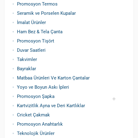
Promosyon Termos
Seramik ve Porselen Kupalar
İmalat Ürünler
Ham Bez & Tela Çanta
Promosyon Tişört
Duvar Saatleri
Takvimler
Bayraklar
Matbaa Ürünleri Ve Karton Çantalar
Yoyo ve Boyun Askı İpleri
Promosyon Şapka
Kartvizitlik Ayna ve Deri Kartlıklar
Pamuklu Şapka
Polyester Şapka
Baskılı Şapka Toptan
Cricket Çakmak
Promosyon Anahtarlık
Teknolojik Ürünler