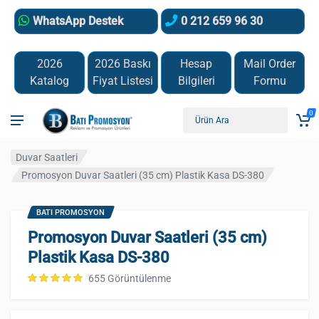
WhatsApp Destek
0 212 659 96 30
2026
2026 Baskı
Hesap
Mail Order
Katalog
Fiyat Listesi
Bilgileri
Formu
0
Duvar Saatleri
Promosyon Duvar Saatleri (35 cm) Plastik Kasa DS-380
BATI PROMOSYON
Promosyon Duvar Saatleri (35 cm)
Plastik Kasa DS-380
655 Görüntülenme