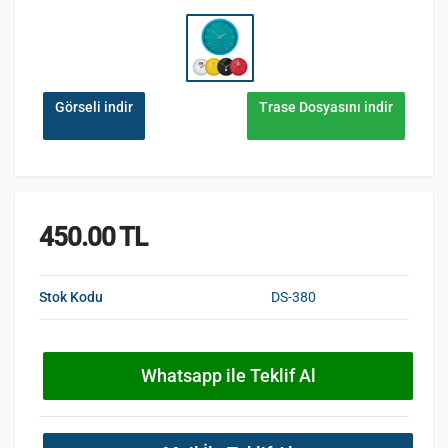
Görseli indir
Trase Dosyasını indir
450.00 TL
Stok Kodu
DS-380
Whatsapp ile Teklif Al