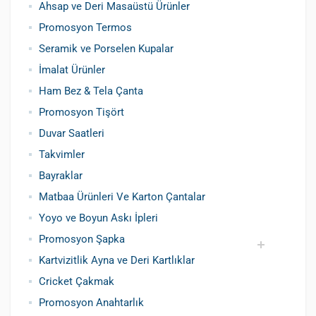
Ahsap ve Deri Masaüstü Ürünler
Siboplu Çakmak
Manyetolu Çakmak
Promosyon Termos
Seramik ve Porselen Kupalar
İmalat Ürünler
Ham Bez & Tela Çanta
Promosyon Tişört
Duvar Saatleri
Takvimler
Bayraklar
Matbaa Ürünleri Ve Karton Çantalar
Yoyo ve Boyun Askı İpleri
Promosyon Şapka
Kartvizitlik Ayna ve Deri Kartlıklar
Pamuklu Şapka
Polyester Şapka
Baskılı Şapka Toptan
Cricket Çakmak
Promosyon Anahtarlık