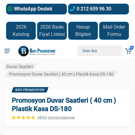
WhatsApp Destek
0 212 659 96 30
2026
2026 Baskı
Hesap
Mail Order
Katalog
Fiyat Listesi
Bilgileri
Formu
0
Duvar Saatleri
Promosyon Duvar Saatleri ( 40 cm ) Plastik Kasa DS-180
BATI PROMOSYON
Promosyon Duvar Saatleri ( 40 cm )
Plastik Kasa DS-180
3853 Görüntülenme