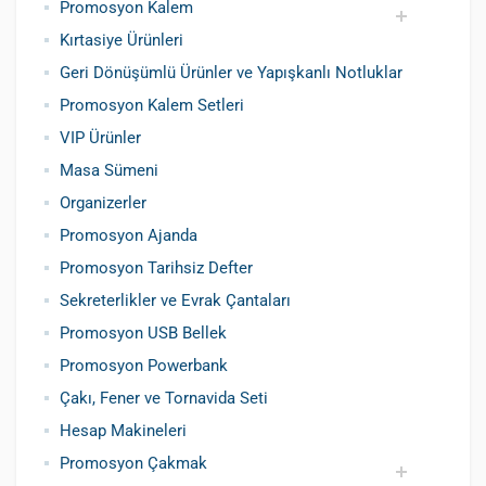
Promosyon Kalem
Kırtasiye Ürünleri
Promosyon Metal Kalem
Promosyon Roller Kalem
Promosyon Dokunmatik Kalem
Promosyon Plastik Kalem
Geri Dönüşümlü ve Tohumlu Kalemler
Promosyon Fosforlu Kalem
Kursun Kalemler
Geri Dönüşümlü Ürünler ve Yapışkanlı Notluklar
Promosyon Kalem Setleri
VIP Ürünler
Masa Sümeni
Organizerler
Promosyon Ajanda
Promosyon Tarihsiz Defter
Sekreterlikler ve Evrak Çantaları
Promosyon USB Bellek
Promosyon Powerbank
Çakı, Fener ve Tornavida Seti
Hesap Makineleri
Promosyon Çakmak