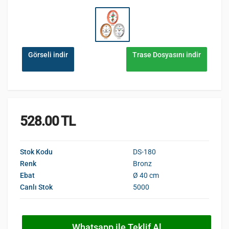
Görseli indir
Trase Dosyasını indir
528.00 TL
Stok Kodu
DS-180
Renk
Bronz
Ebat
Ø 40 cm
Canlı Stok
5000
Whatsapp ile Teklif Al