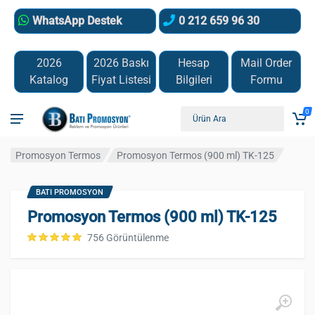
WhatsApp Destek
0 212 659 96 30
2026
2026 Baskı
Hesap
Mail Order
Katalog
Fiyat Listesi
Bilgileri
Formu
0
Promosyon Termos
Promosyon Termos (900 ml) TK-125
BATI PROMOSYON
Promosyon Termos (900 ml) TK-125
756 Görüntülenme