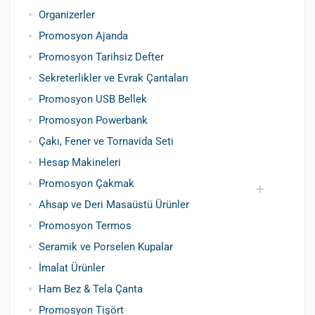
Organizerler
Promosyon Ajanda
Promosyon Tarihsiz Defter
Sekreterlikler ve Evrak Çantaları
Promosyon USB Bellek
Promosyon Powerbank
Çakı, Fener ve Tornavida Seti
Hesap Makineleri
Promosyon Çakmak
Ahsap ve Deri Masaüstü Ürünler
Siboplu Çakmak
Manyetolu Çakmak
Promosyon Termos
Seramik ve Porselen Kupalar
İmalat Ürünler
Ham Bez & Tela Çanta
Promosyon Tişört