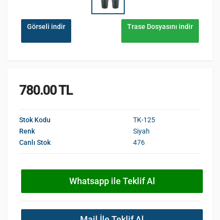
Görseli indir
Trase Dosyasını indir
780.00 TL
Stok Kodu
TK-125
Renk
Siyah
Canlı Stok
476
Whatsapp ile Teklif Al
Mail İle Teklif Al