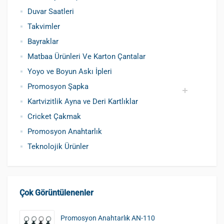
Duvar Saatleri
Takvimler
Bayraklar
Matbaa Ürünleri Ve Karton Çantalar
Yoyo ve Boyun Askı İpleri
Promosyon Şapka
Kartvizitlik Ayna ve Deri Kartlıklar
Pamuklu Şapka
Polyester Şapka
Baskılı Şapka Toptan
Cricket Çakmak
Promosyon Anahtarlık
Teknolojik Ürünler
Çok Görüntülenenler
Promosyon Anahtarlık AN-110