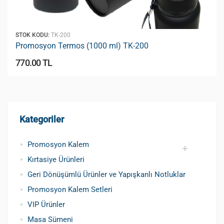
STOK KODU:
TK-200
Promosyon Termos (1000 ml) TK-200
770.00 TL
Kategoriler
Promosyon Kalem
Kırtasiye Ürünleri
Promosyon Metal Kalem
Promosyon Roller Kalem
Promosyon Dokunmatik Kalem
Promosyon Plastik Kalem
Geri Dönüşümlü ve Tohumlu Kalemler
Promosyon Fosforlu Kalem
Kursun Kalemler
Geri Dönüşümlü Ürünler ve Yapışkanlı Notluklar
Promosyon Kalem Setleri
VIP Ürünler
Masa Sümeni