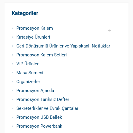
Kategoriler
Promosyon Kalem
Kırtasiye Ürünleri
Promosyon Metal Kalem
Promosyon Roller Kalem
Promosyon Dokunmatik Kalem
Promosyon Plastik Kalem
Geri Dönüşümlü ve Tohumlu Kalemler
Promosyon Fosforlu Kalem
Kursun Kalemler
Geri Dönüşümlü Ürünler ve Yapışkanlı Notluklar
Promosyon Kalem Setleri
VIP Ürünler
Masa Sümeni
Organizerler
Promosyon Ajanda
Promosyon Tarihsiz Defter
Sekreterlikler ve Evrak Çantaları
Promosyon USB Bellek
Promosyon Powerbank