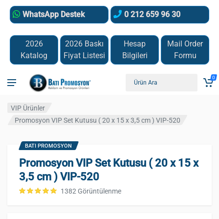
WhatsApp Destek
0 212 659 96 30
2026
2026 Baskı
Hesap
Mail Order
Katalog
Fiyat Listesi
Bilgileri
Formu
0
VIP Ürünler
Promosyon VIP Set Kutusu ( 20 x 15 x 3,5 cm ) VIP-520
BATI PROMOSYON
Promosyon VIP Set Kutusu ( 20 x 15 x
3,5 cm ) VIP-520
1382 Görüntülenme