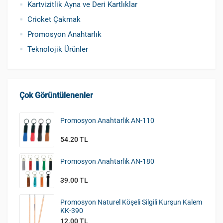
Kartvizitlik Ayna ve Deri Kartlıklar
Pamuklu Şapka
Polyester Şapka
Baskılı Şapka Toptan
Cricket Çakmak
Promosyon Anahtarlık
Teknolojik Ürünler
Çok Görüntülenenler
Promosyon Anahtarlık AN-110
54.20 TL
Promosyon Anahtarlık AN-180
39.00 TL
Promosyon Naturel Köşeli Silgili Kurşun Kalem
KK-390
12.00 TL