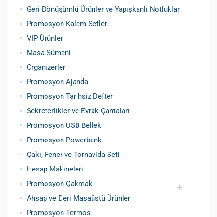
Promosyon Metal Kalem
Promosyon Roller Kalem
Promosyon Dokunmatik Kalem
Promosyon Plastik Kalem
Geri Dönüşümlü ve Tohumlu Kalemler
Promosyon Fosforlu Kalem
Kursun Kalemler
Geri Dönüşümlü Ürünler ve Yapışkanlı Notluklar
Promosyon Kalem Setleri
VIP Ürünler
Masa Sümeni
Organizerler
Promosyon Ajanda
Promosyon Tarihsiz Defter
Sekreterlikler ve Evrak Çantaları
Promosyon USB Bellek
Promosyon Powerbank
Çakı, Fener ve Tornavida Seti
Hesap Makineleri
Promosyon Çakmak
Ahsap ve Deri Masaüstü Ürünler
Siboplu Çakmak
Manyetolu Çakmak
Promosyon Termos