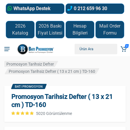
WhatsApp Destek
0 212 659 96 30
2026
2026 Baskı
Hesap
Mail Order
Katalog
Fiyat Listesi
Bilgileri
Formu
0
Promosyon Tarihsiz Defter
Promosyon Tarihsiz Defter ( 13 x 21 cm ) TD-160
BATI PROMOSYON
Promosyon Tarihsiz Defter ( 13 x 21
cm ) TD-160
5020 Görüntülenme