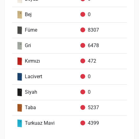
Bej
0
Füme
8307
Gri
6478
Kırmızı
472
Lacivert
0
Siyah
0
Taba
5237
Turkuaz Mavi
4399