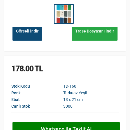
Görseli indir
Trase Dosyasını indir
178.00 TL
Stok Kodu
TD-160
Renk
Turkuaz Yeşil
Ebat
13 x 21 cm
Canlı Stok
3000
Whatsapp ile Teklif Al