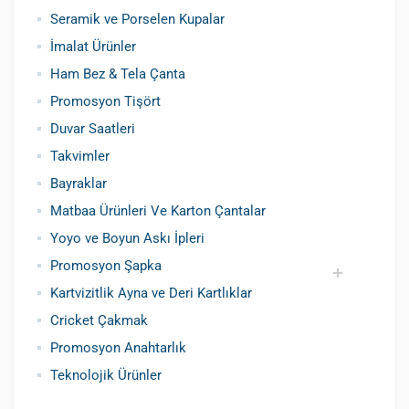
Seramik ve Porselen Kupalar
İmalat Ürünler
Ham Bez & Tela Çanta
Promosyon Tişört
Duvar Saatleri
Takvimler
Bayraklar
Matbaa Ürünleri Ve Karton Çantalar
Yoyo ve Boyun Askı İpleri
Promosyon Şapka
Kartvizitlik Ayna ve Deri Kartlıklar
Pamuklu Şapka
Polyester Şapka
Baskılı Şapka Toptan
Cricket Çakmak
Promosyon Anahtarlık
Teknolojik Ürünler