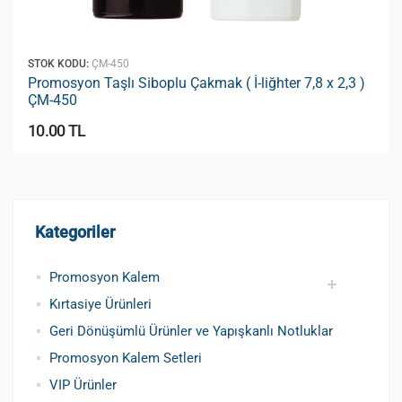
STOK KODU:
ÇM-450
Promosyon Taşlı Si̇boplu Çakmak ( İ-liğhter 7,8 x 2,3 )
ÇM-450
10.00 TL
Kategoriler
Promosyon Kalem
Kırtasiye Ürünleri
Promosyon Metal Kalem
Promosyon Roller Kalem
Promosyon Dokunmatik Kalem
Promosyon Plastik Kalem
Geri Dönüşümlü ve Tohumlu Kalemler
Promosyon Fosforlu Kalem
Kursun Kalemler
Geri Dönüşümlü Ürünler ve Yapışkanlı Notluklar
Promosyon Kalem Setleri
VIP Ürünler