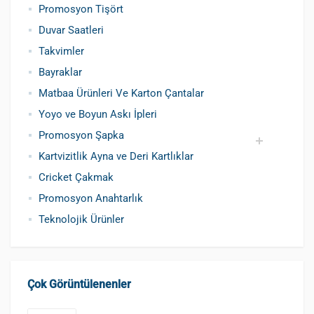
Promosyon Tişört
Duvar Saatleri
Takvimler
Bayraklar
Matbaa Ürünleri Ve Karton Çantalar
Yoyo ve Boyun Askı İpleri
Promosyon Şapka
Kartvizitlik Ayna ve Deri Kartlıklar
Pamuklu Şapka
Polyester Şapka
Baskılı Şapka Toptan
Cricket Çakmak
Promosyon Anahtarlık
Teknolojik Ürünler
Çok Görüntülenenler