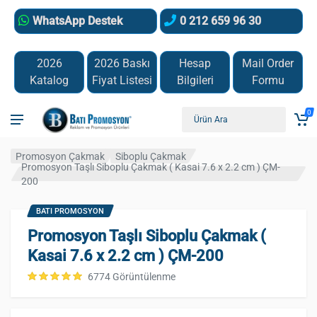
WhatsApp Destek
0 212 659 96 30
2026
2026 Baskı
Hesap
Mail Order
Katalog
Fiyat Listesi
Bilgileri
Formu
0
Promosyon Çakmak
Siboplu Çakmak
Promosyon Taşlı Siboplu Çakmak ( Kasai 7.6 x 2.2 cm ) ÇM-
200
BATI PROMOSYON
Promosyon Taşlı Siboplu Çakmak (
Kasai 7.6 x 2.2 cm ) ÇM-200
6774 Görüntülenme