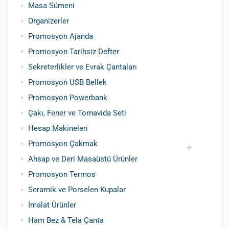
Masa Sümeni
Organizerler
Promosyon Ajanda
Promosyon Tarihsiz Defter
Sekreterlikler ve Evrak Çantaları
Promosyon USB Bellek
Promosyon Powerbank
Çakı, Fener ve Tornavida Seti
Hesap Makineleri
Promosyon Çakmak
Ahsap ve Deri Masaüstü Ürünler
Siboplu Çakmak
Manyetolu Çakmak
Promosyon Termos
Seramik ve Porselen Kupalar
İmalat Ürünler
Ham Bez & Tela Çanta