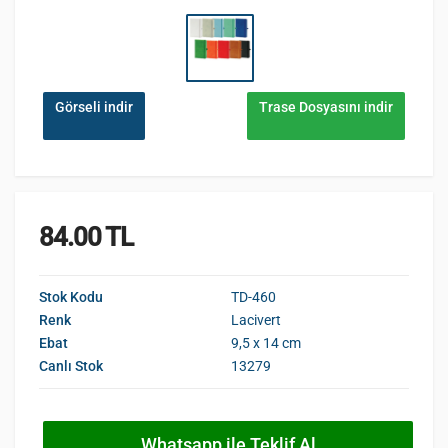
Görseli indir
Trase Dosyasını indir
84.00 TL
Stok Kodu
TD-460
Renk
Lacivert
Ebat
9,5 x 14 cm
Canlı Stok
13279
Whatsapp ile Teklif Al