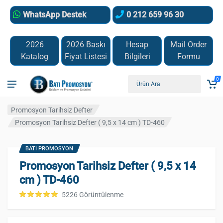
WhatsApp Destek
0 212 659 96 30
2026
2026 Baskı
Hesap
Mail Order
Katalog
Fiyat Listesi
Bilgileri
Formu
0
Promosyon Tarihsiz Defter
Promosyon Tarihsiz Defter ( 9,5 x 14 cm ) TD-460
BATI PROMOSYON
Promosyon Tarihsiz Defter ( 9,5 x 14
cm ) TD-460
5226 Görüntülenme