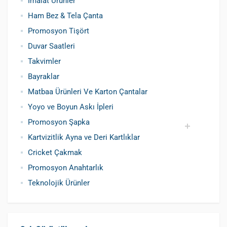
İmalat Ürünler
Ham Bez & Tela Çanta
Promosyon Tişört
Duvar Saatleri
Takvimler
Bayraklar
Matbaa Ürünleri Ve Karton Çantalar
Yoyo ve Boyun Askı İpleri
Promosyon Şapka
Kartvizitlik Ayna ve Deri Kartlıklar
Pamuklu Şapka
Polyester Şapka
Baskılı Şapka Toptan
Cricket Çakmak
Promosyon Anahtarlık
Teknolojik Ürünler