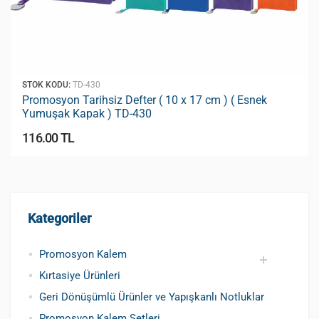
STOK KODU:
TD-430
Promosyon Tarihsiz Defter ( 10 x 17 cm ) ( Esnek
Yumuşak Kapak ) TD-430
116.00 TL
Kategoriler
Promosyon Kalem
Kırtasiye Ürünleri
Promosyon Metal Kalem
Promosyon Roller Kalem
Promosyon Dokunmatik Kalem
Promosyon Plastik Kalem
Geri Dönüşümlü ve Tohumlu Kalemler
Promosyon Fosforlu Kalem
Kursun Kalemler
Geri Dönüşümlü Ürünler ve Yapışkanlı Notluklar
Promosyon Kalem Setleri