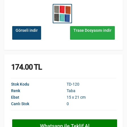
Görseli indir
Trase Dosyasını indir
174.00 TL
Stok Kodu
TD-120
Renk
Taba
Ebat
15 x 21 cm
Canlı Stok
0
Whatsapp ile Teklif Al