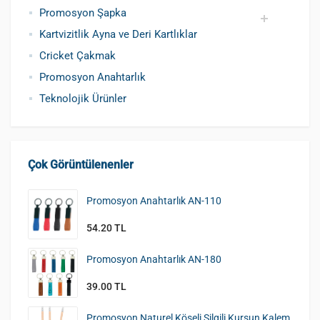
Promosyon Şapka
Kartvizitlik Ayna ve Deri Kartlıklar
Pamuklu Şapka
Polyester Şapka
Baskılı Şapka Toptan
Cricket Çakmak
Promosyon Anahtarlık
Teknolojik Ürünler
Çok Görüntülenenler
Promosyon Anahtarlık AN-110
54.20 TL
Promosyon Anahtarlık AN-180
39.00 TL
Promosyon Naturel Köşeli Silgili Kurşun Kalem