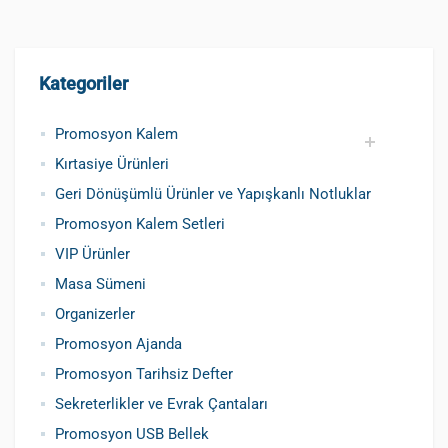
Kategoriler
Promosyon Kalem
Kırtasiye Ürünleri
Promosyon Metal Kalem
Promosyon Roller Kalem
Promosyon Dokunmatik Kalem
Promosyon Plastik Kalem
Geri Dönüşümlü ve Tohumlu Kalemler
Promosyon Fosforlu Kalem
Kursun Kalemler
Geri Dönüşümlü Ürünler ve Yapışkanlı Notluklar
Promosyon Kalem Setleri
VIP Ürünler
Masa Sümeni
Organizerler
Promosyon Ajanda
Promosyon Tarihsiz Defter
Sekreterlikler ve Evrak Çantaları
Promosyon USB Bellek