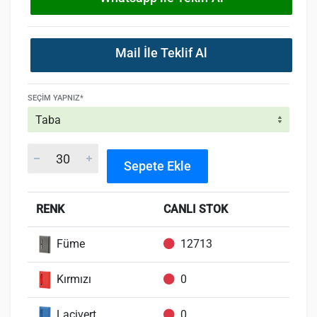
Mail İle Teklif Al
SEÇIM YAPNIZ*
Sepete Ekle
RENK
CANLI STOK
Füme
12713
Kırmızı
0
Lacivert
0