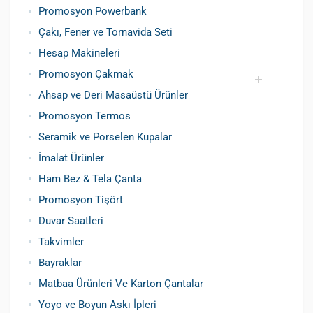
Promosyon Powerbank
Çakı, Fener ve Tornavida Seti
Hesap Makineleri
Promosyon Çakmak
Ahsap ve Deri Masaüstü Ürünler
Siboplu Çakmak
Manyetolu Çakmak
Promosyon Termos
Seramik ve Porselen Kupalar
İmalat Ürünler
Ham Bez & Tela Çanta
Promosyon Tişört
Duvar Saatleri
Takvimler
Bayraklar
Matbaa Ürünleri Ve Karton Çantalar
Yoyo ve Boyun Askı İpleri