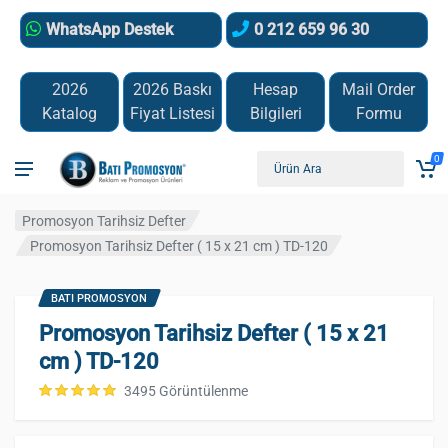
WhatsApp Destek
0 212 659 96 30
2026
2026 Baskı
Hesap
Mail Order
Katalog
Fiyat Listesi
Bilgileri
Formu
0
Promosyon Tarihsiz Defter
Promosyon Tarihsiz Defter ( 15 x 21 cm ) TD-120
BATI PROMOSYON
Promosyon Tarihsiz Defter ( 15 x 21
cm ) TD-120
3495 Görüntülenme