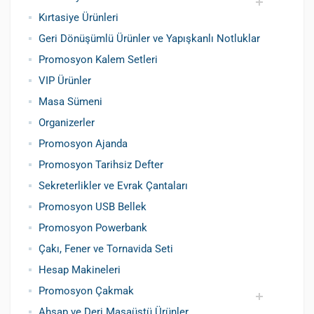
Kırtasiye Ürünleri
Promosyon Metal Kalem
Promosyon Roller Kalem
Promosyon Dokunmatik Kalem
Promosyon Plastik Kalem
Geri Dönüşümlü ve Tohumlu Kalemler
Promosyon Fosforlu Kalem
Kursun Kalemler
Geri Dönüşümlü Ürünler ve Yapışkanlı Notluklar
Promosyon Kalem Setleri
VIP Ürünler
Masa Sümeni
Organizerler
Promosyon Ajanda
Promosyon Tarihsiz Defter
Sekreterlikler ve Evrak Çantaları
Promosyon USB Bellek
Promosyon Powerbank
Çakı, Fener ve Tornavida Seti
Hesap Makineleri
Promosyon Çakmak
Ahsap ve Deri Masaüstü Ürünler