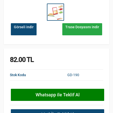
Görseli indir
Trase Dosyasını indir
82.00 TL
Stok Kodu
GD-190
Whatsapp ile Teklif Al