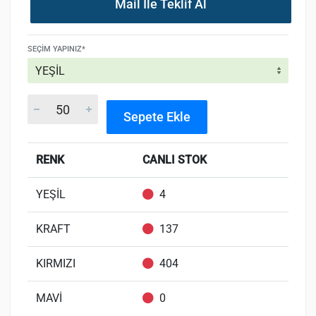
Mail İle Teklif Al
SEÇIM YAPINIZ*
Sepete Ekle
RENK
CANLI STOK
YEŞİL
4
KRAFT
137
KIRMIZI
404
MAVİ
0