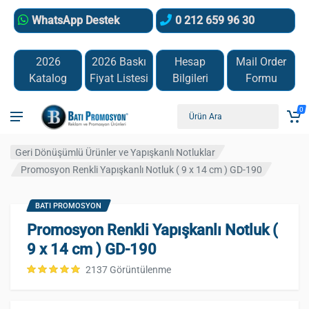
WhatsApp Destek
0 212 659 96 30
2026
2026 Baskı
Hesap
Mail Order
Katalog
Fiyat Listesi
Bilgileri
Formu
0
Geri Dönüşümlü Ürünler ve Yapışkanlı Notluklar
Promosyon Renkli Yapışkanlı Notluk ( 9 x 14 cm ) GD-190
BATI PROMOSYON
Promosyon Renkli Yapışkanlı Notluk (
9 x 14 cm ) GD-190
2137 Görüntülenme