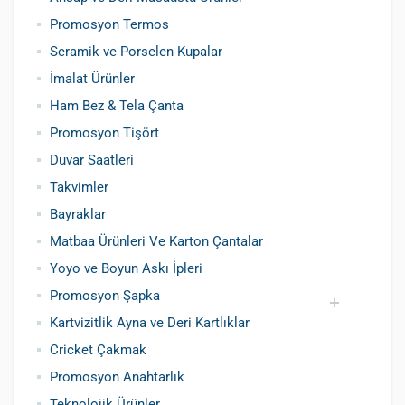
Siboplu Çakmak
Manyetolu Çakmak
Promosyon Termos
Seramik ve Porselen Kupalar
İmalat Ürünler
Ham Bez & Tela Çanta
Promosyon Tişört
Duvar Saatleri
Takvimler
Bayraklar
Matbaa Ürünleri Ve Karton Çantalar
Yoyo ve Boyun Askı İpleri
Promosyon Şapka
Kartvizitlik Ayna ve Deri Kartlıklar
Pamuklu Şapka
Polyester Şapka
Baskılı Şapka Toptan
Cricket Çakmak
Promosyon Anahtarlık
Teknolojik Ürünler