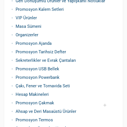
Geri Dönüşümlü Ürünler ve Yapışkanlı Notluklar
Promosyon Kalem Setleri
VIP Ürünler
Masa Sümeni
Organizerler
Promosyon Ajanda
Promosyon Tarihsiz Defter
Sekreterlikler ve Evrak Çantaları
Promosyon USB Bellek
Promosyon Powerbank
Çakı, Fener ve Tornavida Seti
Hesap Makineleri
Promosyon Çakmak
Ahsap ve Deri Masaüstü Ürünler
Siboplu Çakmak
Manyetolu Çakmak
Promosyon Termos