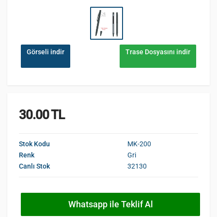
Görseli indir
Trase Dosyasını indir
30.00 TL
Stok Kodu
MK-200
Renk
Gri
Canlı Stok
32130
Whatsapp ile Teklif Al