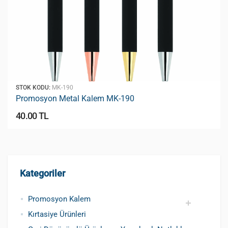
STOK KODU:
MK-190
Promosyon Metal Kalem MK-190
40.00 TL
Kategoriler
Promosyon Kalem
Kırtasiye Ürünleri
Promosyon Metal Kalem
Promosyon Roller Kalem
Promosyon Dokunmatik Kalem
Promosyon Plastik Kalem
Geri Dönüşümlü ve Tohumlu Kalemler
Promosyon Fosforlu Kalem
Kursun Kalemler