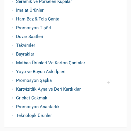
Seramik ve Porselen Kupalar
İmalat Ürünler
Ham Bez & Tela Çanta
Promosyon Tişört
Duvar Saatleri
Takvimler
Bayraklar
Matbaa Ürünleri Ve Karton Çantalar
Yoyo ve Boyun Askı İpleri
Promosyon Şapka
Kartvizitlik Ayna ve Deri Kartlıklar
Pamuklu Şapka
Polyester Şapka
Baskılı Şapka Toptan
Cricket Çakmak
Promosyon Anahtarlık
Teknolojik Ürünler