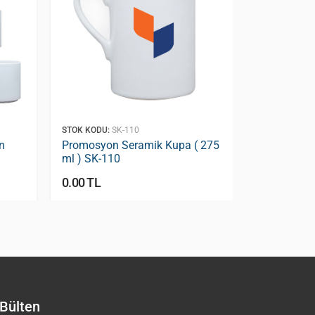
STOK KODU:
SK-110
STOK KODU:
S
n
Promosyon Seramik Kupa ( 275
Promosyon 
ml ) SK-110
ml ) SK-10
0.00 TL
0.00 TL
Bülten