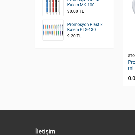
Kalem MK-100
30.00 TL
Promosyon Plastik
Kalem PLS-130
9.20 TL
STOK KODU:
KVF-100
STO
rselen
Promosyon 6'lı Kahve Fincanı
Pr
60 ml) PK-
(65 ml) KVF-100
ml 
0.00 TL
0.
İletişim