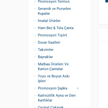
Promosyon Termos
Seramik ve Porselen
Kupalar
İmalat Ürünler
Ham Bez & Tela Çanta
Promosyon Tişört
Duvar Saatleri
Takvimler
Bayraklar
Matbaa Ürünleri Ve
Karton Çantalar
Yoyo ve Boyun Askı
İpleri
Promosyon Şapka
Kartvizitlik Ayna ve Deri
Pamuklu Şapka
Polyester Şapka
Baskılı Şapka
Kartlıklar
Toptan
Cricket Çakmak