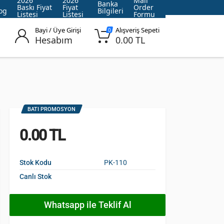
2026
2026
Mail
Banka
Baskı Fiyat
Fiyat
Order
og
Bilgileri
Listesi
Listesi
Formu
Bayi / Üye Girişi
Alışveriş Sepeti
0
Hesabım
0.00 TL
BATI PROMOSYON
0.00 TL
Stok Kodu
PK-110
Canlı Stok
Whatsapp ile Teklif Al