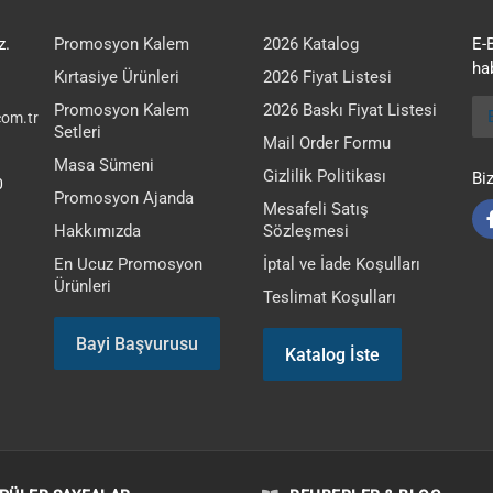
z.
Promosyon Kalem
2026 Katalog
E-
hab
Kırtasiye Ürünleri
2026 Fiyat Listesi
E-
Promosyon Kalem
2026 Baskı Fiyat Listesi
om.tr
Setleri
Mail Order Formu
Masa Sümeni
Gizlilik Politikası
Bi
0
Promosyon Ajanda
Mesafeli Satış
Hakkımızda
Sözleşmesi
En Ucuz Promosyon
İptal ve İade Koşulları
Ürünleri
Teslimat Koşulları
Bayi Başvurusu
Katalog İste