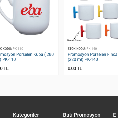
K KODU:
PK-110
STOK KODU:
PK-140
omosyon Porselen Kupa ( 280
Promosyon Porselen Finca
) PK-110
(220 ml) PK-140
00 TL
0.00 TL
Kategoriler
Batı Promosyon
E-