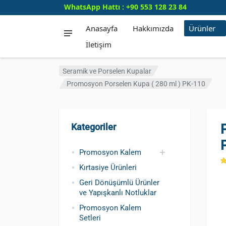
WhatsApp Hattı : +90 553 128 23 84
Anasayfa
Hakkımızda
Ürünler
İletişim
Seramik ve Porselen Kupalar
Promosyon Porselen Kupa ( 280 ml ) PK-110
Kategoriler
Promosyon Kalem
Kırtasiye Ürünleri
Promosyon Metal
Promosyon Roller
Promosyon
Promosyon Plastik
Geri Dönüşümlü ve
Promosyon
Kursun Kalemler
Geri Dönüşümlü Ürünler
Kalem
Kalem
Dokunmatik Kalem
Kalem
Tohumlu Kalemler
Fosforlu Kalem
ve Yapışkanlı Notluklar
Promosyon Kalem
Setleri