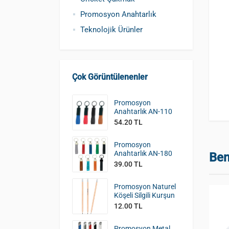
Promosyon Anahtarlık
Teknolojik Ürünler
Çok Görüntülenenler
Promosyon
Anahtarlık AN-110
54.20 TL
Promosyon
Anahtarlık AN-180
Ben
39.00 TL
Promosyon Naturel
Köşeli Silgili Kurşun
Kalem KK-390
12.00 TL
Promosyon Metal