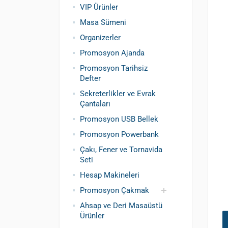
VIP Ürünler
Masa Sümeni
Organizerler
Promosyon Ajanda
Promosyon Tarihsiz
Defter
Sekreterlikler ve Evrak
Çantaları
Promosyon USB Bellek
Promosyon Powerbank
Çakı, Fener ve Tornavida
Seti
Hesap Makineleri
Promosyon Çakmak
Ahsap ve Deri Masaüstü
Siboplu Çakmak
Manyetolu Çakmak
Ürünler