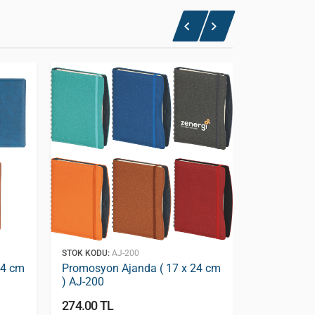
STOK KODU:
AJ-200
STOK KODU:
A
24 cm
Promosyon Ajanda ( 17 x 24 cm
Promosyon 
) AJ-200
) AJ-130
274.00 TL
246.00 TL