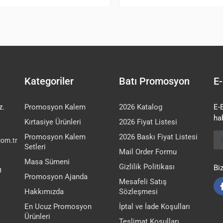
Kategoriler
Batı Promosyon
E-
z.
Promosyon Kalem
2026 Katalog
E-
hab
Kırtasiye Ürünleri
2026 Fiyat Listesi
E-
Promosyon Kalem
2026 Baskı Fiyat Listesi
om.tr
Setleri
Mail Order Formu
Masa Sümeni
Gizlilik Politikası
Bi
0
Promosyon Ajanda
Mesafeli Satış
Hakkımızda
Sözleşmesi
En Ucuz Promosyon
İptal ve İade Koşulları
Ürünleri
Teslimat Koşulları