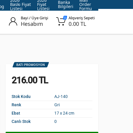
2026
2026
Mail
Banka
Baskı Fiyat
Fiyat
Order
og
Bilgileri
Listesi
Listesi
Formu
Bayi / Üye Girişi
Alışveriş Sepeti
0
Hesabım
0.00 TL
BATI PROMOSYON
216.00 TL
Stok Kodu
AJ-140
Renk
Gri
Ebat
17 x 24 cm
Canlı Stok
0