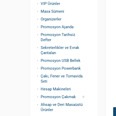
VIP Ürünler
Masa Sümeni
Organizerler
Promosyon Ajanda
Promosyon Tarihsiz
Defter
Sekreterlikler ve Evrak
Çantaları
Promosyon USB Bellek
Promosyon Powerbank
Çakı, Fener ve Tornavida
Seti
Hesap Makineleri
Promosyon Çakmak
Ahsap ve Deri Masaüstü
Siboplu Çakmak
Manyetolu Çakmak
Ürünler