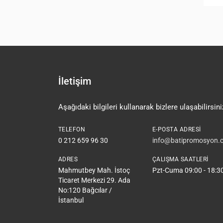
İletişim
Aşağıdaki bilgileri kullanarak bizlere ulaşabilirsini
TELEFON
E-POSTA ADRESI
0 212 659 96 30
info@batipromosyon.c
ADRES
ÇALIŞMA SAATLERI
Mahmutbey Mah. İstoç
Pzt-Cuma 09:00 - 18:3
Ticaret Merkezi 29. Ada
No:120 Bağcılar /
İstanbul