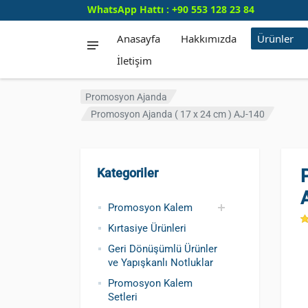
WhatsApp Hattı : +90 553 128 23 84
Anasayfa
Hakkımızda
Ürünler
İletişim
Promosyon Ajanda
Promosyon Ajanda ( 17 x 24 cm ) AJ-140
Kategoriler
Promosyon Kalem
Kırtasiye Ürünleri
Promosyon Metal
Promosyon Roller
Promosyon
Promosyon Plastik
Geri Dönüşümlü ve
Promosyon
Kursun Kalemler
Geri Dönüşümlü Ürünler
Kalem
Kalem
Dokunmatik Kalem
Kalem
Tohumlu Kalemler
Fosforlu Kalem
ve Yapışkanlı Notluklar
Promosyon Kalem
Setleri