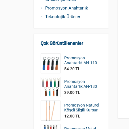
Promosyon Anahtarlık
Teknolojik Ürünler
Çok Görüntülenenler
Promosyon
Anahtarlık AN-110
54.20 TL
Promosyon
Anahtarlık AN-180
39.00 TL
Promosyon Naturel
Köşeli Silgili Kurşun
Kalem KK-390
12.00 TL
Promosyon Metal