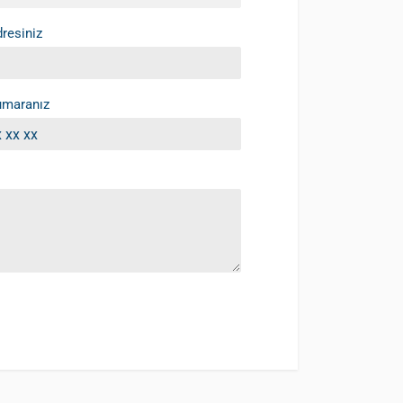
resiniz
umaranız