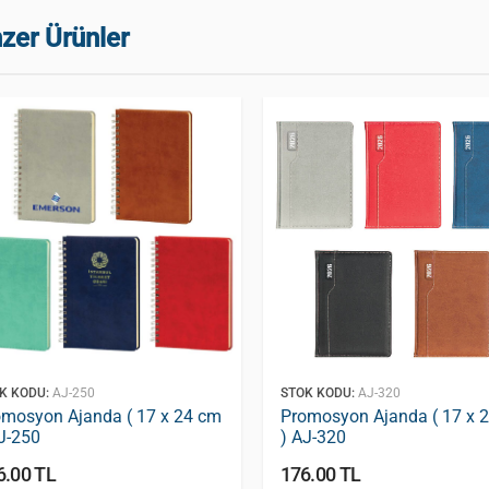
zer Ürünler
K KODU:
AJ-250
STOK KODU:
AJ-320
omosyon Ajanda ( 17 x 24 cm
Promosyon Ajanda ( 17 x 
J-250
) AJ-320
6.00 TL
176.00 TL