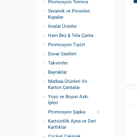
Promosyon Termos
Seramik ve Porselen
Kupalar
İmalat Ürünler
Ham Bez & Tela Çanta
Promosyon Tişört
Duvar Saatleri
Takvimler
Bayraklar
Matbaa Ürünleri Ve
Karton Çantalar
Yoyo ve Boyun Askı
İpleri
Promosyon Şapka
Kartvizitlik Ayna ve Deri
Pamuklu Şapka
Polyester Şapka
Baskılı Şapka
Kartlıklar
Toptan
Cricket Çakmak