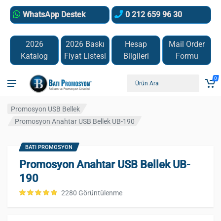
WhatsApp Destek
0 212 659 96 30
2026
2026 Baskı
Hesap
Mail Order
Katalog
Fiyat Listesi
Bilgileri
Formu
0
Promosyon USB Bellek
Promosyon Anahtar USB Bellek UB-190
BATI PROMOSYON
Promosyon Anahtar USB Bellek UB-
190
2280 Görüntülenme