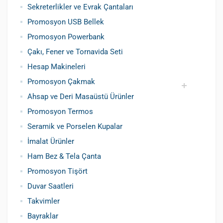
Sekreterlikler ve Evrak Çantaları
Promosyon USB Bellek
Promosyon Powerbank
Çakı, Fener ve Tornavida Seti
Hesap Makineleri
Promosyon Çakmak
Ahsap ve Deri Masaüstü Ürünler
Siboplu Çakmak
Manyetolu Çakmak
Promosyon Termos
Seramik ve Porselen Kupalar
İmalat Ürünler
Ham Bez & Tela Çanta
Promosyon Tişört
Duvar Saatleri
Takvimler
Bayraklar