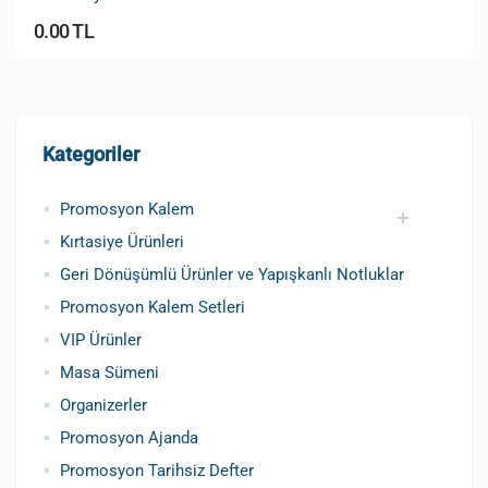
0.00 TL
Kategoriler
Promosyon Kalem
Kırtasiye Ürünleri
Promosyon Metal Kalem
Promosyon Roller Kalem
Promosyon Dokunmatik Kalem
Promosyon Plastik Kalem
Geri Dönüşümlü ve Tohumlu Kalemler
Promosyon Fosforlu Kalem
Kursun Kalemler
Geri Dönüşümlü Ürünler ve Yapışkanlı Notluklar
Promosyon Kalem Setleri
VIP Ürünler
Masa Sümeni
Organizerler
Promosyon Ajanda
Promosyon Tarihsiz Defter