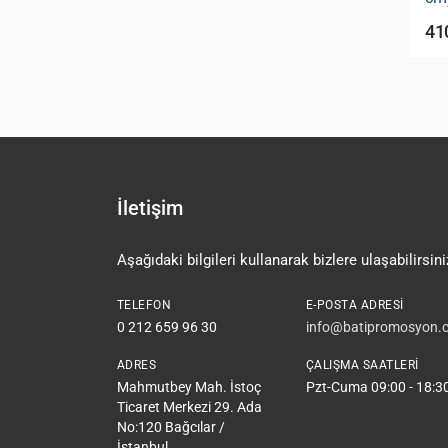
750.00 TL
41
İletişim
Aşağıdaki bilgileri kullanarak bizlere ulaşabilirsini
TELEFON
E-POSTA ADRESI
0 212 659 96 30
info@batipromosyon.c
ADRES
ÇALIŞMA SAATLERI
Mahmutbey Mah. İstoç
Pzt-Cuma 09:00 - 18:3
Ticaret Merkezi 29. Ada
No:120 Bağcılar /
İstanbul