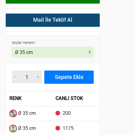
Mail İle Teklif Al
SEÇIM YAPNIZ*
Sepete Ekle
RENK
CANLI STOK
Ø 35 cm
200
Ø 35 cm
1175