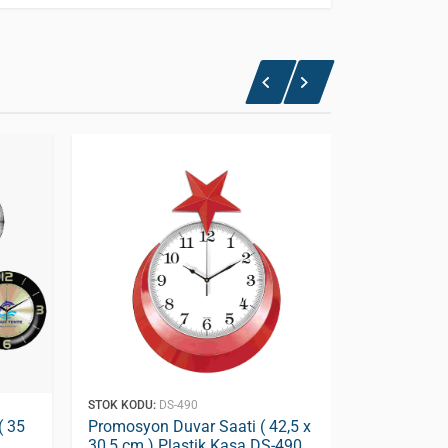
STOK KODU:
DS-490
STOK KODU:
D
( 35
Promosyon Duvar Saati ( 42,5 x
Promosyon 
30,5 cm ) Plastik Kasa DS-490
cm ) Cam 