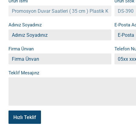
Ürün İsmi
Ürün Stok
Adınız Soyadınız
E-Posta Ad
Firma Ünvan
Telefon N
Teklif Mesajınz
Hızlı Teklif