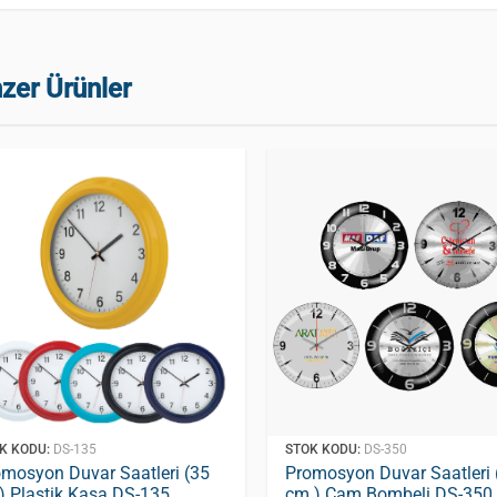
zer Ürünler
K KODU:
DS-135
STOK KODU:
DS-350
omosyon Duvar Saatleri (35
Promosyon Duvar Saatleri 
) Plastik Kasa DS-135
cm ) Cam Bombeli DS-350