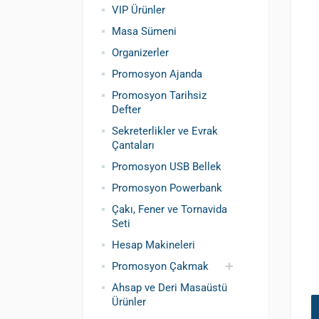
VIP Ürünler
Masa Sümeni
Organizerler
Promosyon Ajanda
Promosyon Tarihsiz
Defter
Sekreterlikler ve Evrak
Çantaları
Promosyon USB Bellek
Promosyon Powerbank
Çakı, Fener ve Tornavida
Seti
Hesap Makineleri
Promosyon Çakmak
Ahsap ve Deri Masaüstü
Siboplu Çakmak
Manyetolu Çakmak
Ürünler