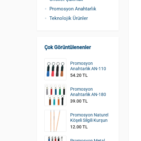
Promosyon Anahtarlık
Teknolojik Ürünler
Çok Görüntülenenler
Promosyon
Anahtarlık AN-110
54.20 TL
Promosyon
Anahtarlık AN-180
39.00 TL
Promosyon Naturel
Köşeli Silgili Kurşun
Kalem KK-390
12.00 TL
Promosyon Metal