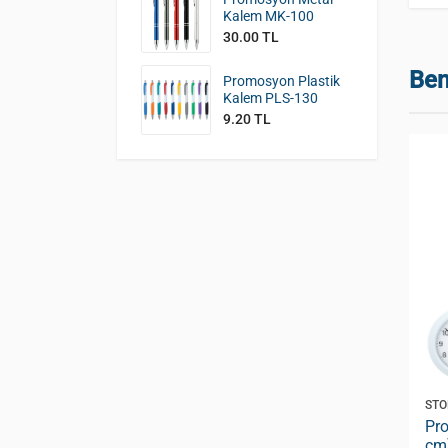
Kalem MK-100
30.00 TL
Ben
Promosyon Plastik
Kalem PLS-130
9.20 TL
STOK KODU:
DS-200
STO
aatleri ( 28
Promosyon Duvar Saatleri ( 40
Pr
DS-400
cm ) Metal Kasa DS-200
cm