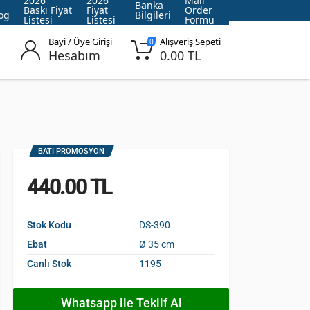
2026
2026
Mail
Banka
Baskı Fiyat
Fiyat
Order
og
Bilgileri
Listesi
Listesi
Formu
Bayi / Üye Girişi
Alışveriş Sepeti
0
Hesabım
0.00 TL
BATI PROMOSYON
440.00 TL
Stok Kodu
DS-390
Ebat
Ø 35 cm
Canlı Stok
1195
Whatsapp ile Teklif Al