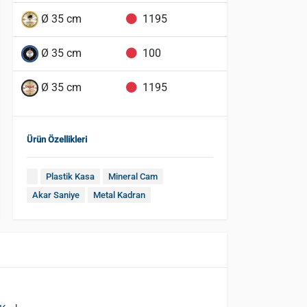
Ø 35 cm
1195
Ø 35 cm
100
Ø 35 cm
1195
Ürün Özellikleri
Plastik Kasa
Mineral Cam
Akar Saniye
Metal Kadran