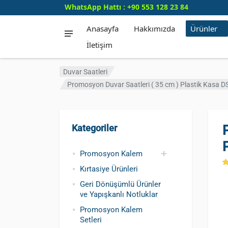
WhatsApp Hattı : +90 553 128 23 84
Anasayfa
Hakkımızda
Ürünler
İletişim
Duvar Saatleri
Promosyon Duvar Saatleri ( 35 cm ) Plastik Kasa D
Kategoriler
Promosyon Kalem
Kırtasiye Ürünleri
Promosyon Metal
Promosyon Roller
Promosyon
Promosyon Plastik
Geri Dönüşümlü ve
Promosyon
Kursun Kalemler
Geri Dönüşümlü Ürünler
Kalem
Kalem
Dokunmatik Kalem
Kalem
Tohumlu Kalemler
Fosforlu Kalem
ve Yapışkanlı Notluklar
Promosyon Kalem
Setleri