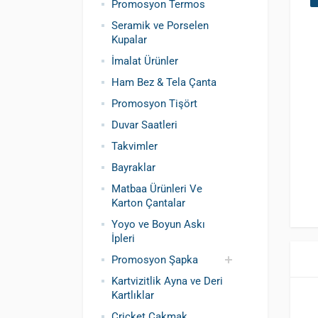
Promosyon Termos
Seramik ve Porselen
Kupalar
İmalat Ürünler
Ham Bez & Tela Çanta
Promosyon Tişört
Duvar Saatleri
Takvimler
Bayraklar
Matbaa Ürünleri Ve
Karton Çantalar
Yoyo ve Boyun Askı
İpleri
Promosyon Şapka
Kartvizitlik Ayna ve Deri
Pamuklu Şapka
Polyester Şapka
Baskılı Şapka
Kartlıklar
Toptan
Cricket Çakmak