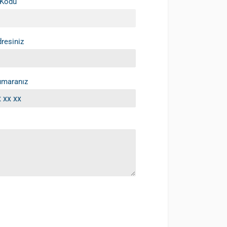
 Kodu
resiniz
umaranız