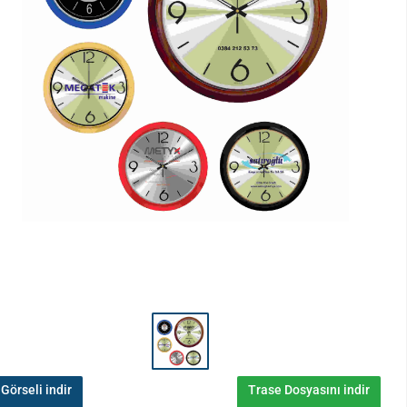
Görseli indir
Trase Dosyasını indir