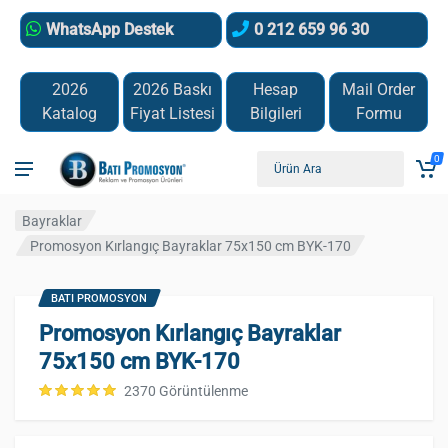
WhatsApp Destek
0 212 659 96 30
2026
2026 Baskı
Hesap
Mail Order
Katalog
Fiyat Listesi
Bilgileri
Formu
0
Bayraklar
Promosyon Kırlangıç Bayraklar 75x150 cm BYK-170
BATI PROMOSYON
Promosyon Kırlangıç Bayraklar
75x150 cm BYK-170
2370 Görüntülenme