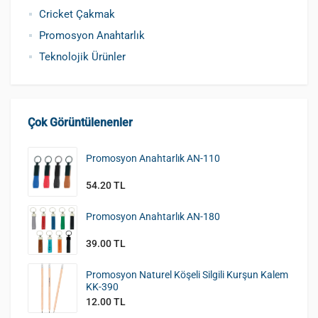
Pamuklu Şapka
Polyester Şapka
Baskılı Şapka Toptan
Cricket Çakmak
Promosyon Anahtarlık
Teknolojik Ürünler
Çok Görüntülenenler
Promosyon Anahtarlık AN-110
54.20 TL
Promosyon Anahtarlık AN-180
39.00 TL
Promosyon Naturel Köşeli Silgili Kurşun Kalem
KK-390
12.00 TL