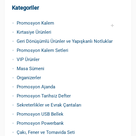
Kategoriler
Promosyon Kalem
Kırtasiye Ürünleri
Promosyon Metal Kalem
Promosyon Roller Kalem
Promosyon Dokunmatik Kalem
Promosyon Plastik Kalem
Geri Dönüşümlü ve Tohumlu Kalemler
Promosyon Fosforlu Kalem
Kursun Kalemler
Geri Dönüşümlü Ürünler ve Yapışkanlı Notluklar
Promosyon Kalem Setleri
VIP Ürünler
Masa Sümeni
Organizerler
Promosyon Ajanda
Promosyon Tarihsiz Defter
Sekreterlikler ve Evrak Çantaları
Promosyon USB Bellek
Promosyon Powerbank
Çakı, Fener ve Tornavida Seti