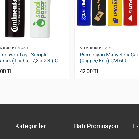
K KODU:
ÇM-450
STOK KODU:
ÇM-600
mosyon Taşlı Si̇boplu
Promosyon Manyetolu Ça
mak ( İ-liğhter 7,8 x 2,3 ) ÇM-
(Clipper/Brio) ÇM-600
0
.00 TL
42.00 TL
Kategoriler
Batı Promosyon
E-