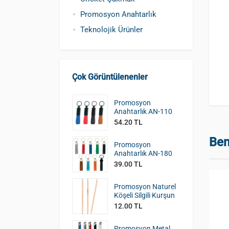
Promosyon Anahtarlık
Teknolojik Ürünler
Çok Görüntülenenler
Promosyon
Anahtarlık AN-110
54.20 TL
Ben
Promosyon
Anahtarlık AN-180
39.00 TL
Promosyon Naturel
Köşeli Silgili Kurşun
Kalem KK-390
12.00 TL
Promosyon Metal