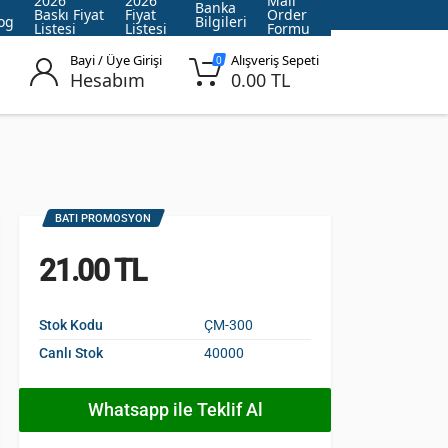
2026
2026
Mail
Banka
Baskı Fiyat
Fiyat
Order
og
Bilgileri
Listesi
Listesi
Formu
Bayi / Üye Girişi
Alışveriş Sepeti
0
Hesabım
0.00 TL
BATI PROMOSYON
21.00 TL
Stok Kodu
ÇM-300
Canlı Stok
40000
Whatsapp ile Teklif Al