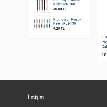
Kalem MK-100
30.00 TL
Promosyon Plastik
Kalem PLS-130
9.20 TL
STOK KODU:
ÇM-350
STO
olu Siboplu
Promosyon Manyetolu Turbo
Pro
 x 2,3 cm )
Siboplu Rüzgar Çakmak ( KOKO
Çak
7.8 x 2.4 cm ) ÇM-350
45
14.00 TL
10
İletişim