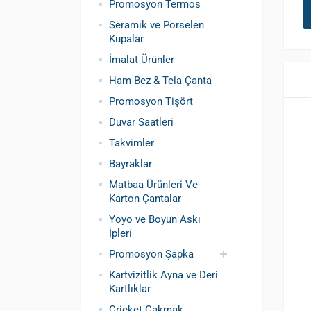
Promosyon Termos
Seramik ve Porselen
Kupalar
İmalat Ürünler
Ham Bez & Tela Çanta
Promosyon Tişört
Duvar Saatleri
Takvimler
Bayraklar
Matbaa Ürünleri Ve
Karton Çantalar
Yoyo ve Boyun Askı
İpleri
Promosyon Şapka
Kartvizitlik Ayna ve Deri
Pamuklu Şapka
Polyester Şapka
Baskılı Şapka
Kartlıklar
Toptan
Cricket Çakmak