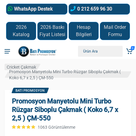
WhatsApp Destek
0 212 659 96 30
2026
2026 Baskı
Hesap
Mail Order
Katalog
Fiyat Listesi
Bilgileri
Formu
0
Cricket Çakmak
Promosyon Manyetolu Mini Turbo Rüzgar Siboplu Çakmak (
Koko 6,7 x 2,5 ) ÇM-550
BATI PROMOSYON
Promosyon Manyetolu Mini Turbo
Rüzgar Siboplu Çakmak ( Koko 6,7 x
2,5 ) ÇM-550
1063 Görüntülenme