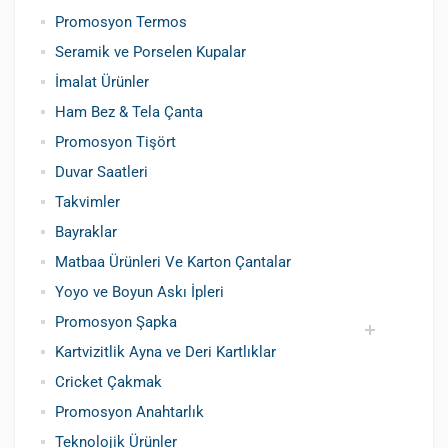
Siboplu Çakmak
Manyetolu Çakmak
Promosyon Termos
Seramik ve Porselen Kupalar
İmalat Ürünler
Ham Bez & Tela Çanta
Promosyon Tişört
Duvar Saatleri
Takvimler
Bayraklar
Matbaa Ürünleri Ve Karton Çantalar
Yoyo ve Boyun Askı İpleri
Promosyon Şapka
Kartvizitlik Ayna ve Deri Kartlıklar
Pamuklu Şapka
Polyester Şapka
Baskılı Şapka Toptan
Cricket Çakmak
Promosyon Anahtarlık
Teknolojik Ürünler