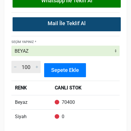
Whatsapp ile Teklif Al
Mail İle Teklif Al
SEÇIM YAPINIZ *
Sepete Ekle
RENK
CANLI STOK
Beyaz
70400
Siyah
0