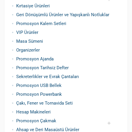
Kırtasiye Ürünleri
Promosyon Metal Kalem
Promosyon Roller Kalem
Promosyon Dokunmatik Kalem
Promosyon Plastik Kalem
Geri Dönüşümlü ve Tohumlu Kalemler
Promosyon Fosforlu Kalem
Kursun Kalemler
Geri Dönüşümlü Ürünler ve Yapışkanlı Notluklar
Promosyon Kalem Setleri
VIP Ürünler
Masa Sümeni
Organizerler
Promosyon Ajanda
Promosyon Tarihsiz Defter
Sekreterlikler ve Evrak Çantaları
Promosyon USB Bellek
Promosyon Powerbank
Çakı, Fener ve Tornavida Seti
Hesap Makineleri
Promosyon Çakmak
Ahsap ve Deri Masaüstü Ürünler