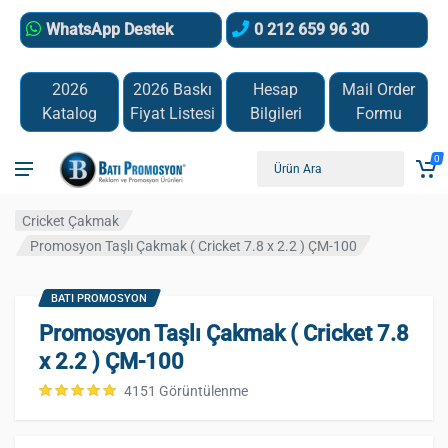
WhatsApp Destek
0 212 659 96 30
2026
2026 Baskı
Hesap
Mail Order
Katalog
Fiyat Listesi
Bilgileri
Formu
0
Cricket Çakmak
Promosyon Taşlı Çakmak ( Cricket 7.8 x 2.2 ) ÇM-100
BATI PROMOSYON
Promosyon Taşlı Çakmak ( Cricket 7.8
x 2.2 ) ÇM-100
4151 Görüntülenme