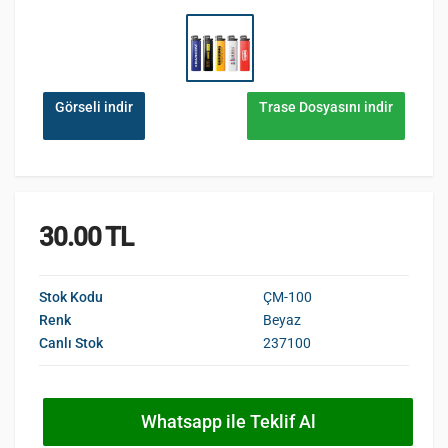
Görseli indir
Trase Dosyasını indir
30.00 TL
Stok Kodu
ÇM-100
Renk
Beyaz
Canlı Stok
237100
Whatsapp ile Teklif Al