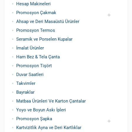
Hesap Makineleri
Promosyon Çakmak
Ahsap ve Deri Masaüstü Ürünler
Siboplu Çakmak
Manyetolu Çakmak
Promosyon Termos
Seramik ve Porselen Kupalar
İmalat Ürünler
Ham Bez & Tela Çanta
Promosyon Tişört
Duvar Saatleri
Takvimler
Bayraklar
Matbaa Ürünleri Ve Karton Çantalar
Yoyo ve Boyun Askı İpleri
Promosyon Şapka
Kartvizitlik Ayna ve Deri Kartlıklar
Pamuklu Şapka
Polyester Şapka
Baskılı Şapka Toptan