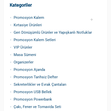
Kategoriler
Promosyon Kalem
Kırtasiye Ürünleri
Promosyon Metal Kalem
Promosyon Roller Kalem
Promosyon Dokunmatik Kalem
Promosyon Plastik Kalem
Geri Dönüşümlü ve Tohumlu Kalemler
Promosyon Fosforlu Kalem
Kursun Kalemler
Geri Dönüşümlü Ürünler ve Yapışkanlı Notluklar
Promosyon Kalem Setleri
VIP Ürünler
Masa Sümeni
Organizerler
Promosyon Ajanda
Promosyon Tarihsiz Defter
Sekreterlikler ve Evrak Çantaları
Promosyon USB Bellek
Promosyon Powerbank
Çakı, Fener ve Tornavida Seti