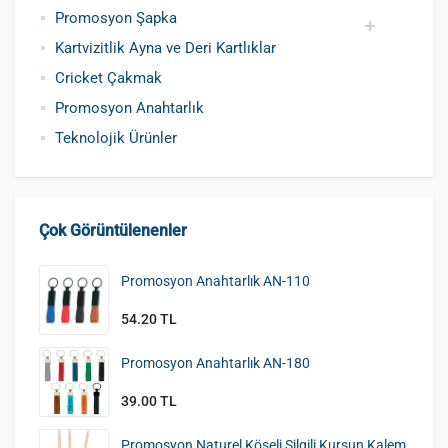
Promosyon Şapka
Kartvizitlik Ayna ve Deri Kartlıklar
Pamuklu Şapka
Polyester Şapka
Baskılı Şapka Toptan
Cricket Çakmak
Promosyon Anahtarlık
Teknolojik Ürünler
Çok Görüntülenenler
Promosyon Anahtarlık AN-110
54.20 TL
Promosyon Anahtarlık AN-180
39.00 TL
Promosyon Naturel Köşeli Silgili Kurşun Kalem