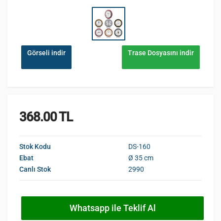
Görseli indir
Trase Dosyasını indir
368.00 TL
Stok Kodu
DS-160
Ebat
Ø 35 cm
Canlı Stok
2990
Whatsapp ile Teklif Al