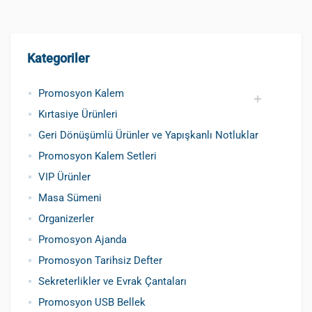
Kategoriler
Promosyon Kalem
Kırtasiye Ürünleri
Promosyon Metal Kalem
Promosyon Roller Kalem
Promosyon Dokunmatik Kalem
Promosyon Plastik Kalem
Geri Dönüşümlü ve Tohumlu Kalemler
Promosyon Fosforlu Kalem
Kursun Kalemler
Geri Dönüşümlü Ürünler ve Yapışkanlı Notluklar
Promosyon Kalem Setleri
VIP Ürünler
Masa Sümeni
Organizerler
Promosyon Ajanda
Promosyon Tarihsiz Defter
Sekreterlikler ve Evrak Çantaları
Promosyon USB Bellek