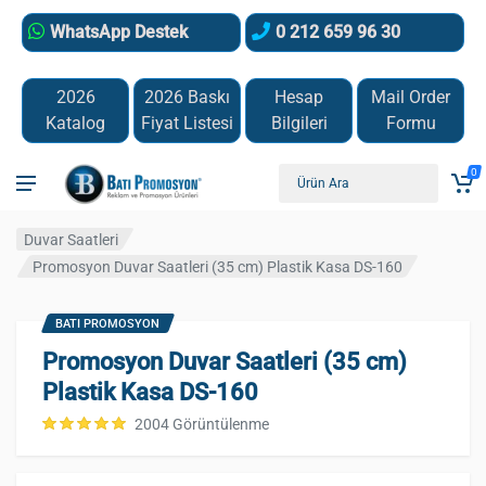
WhatsApp Destek
0 212 659 96 30
2026
2026 Baskı
Hesap
Mail Order
Katalog
Fiyat Listesi
Bilgileri
Formu
0
Duvar Saatleri
Promosyon Duvar Saatleri (35 cm) Plastik Kasa DS-160
BATI PROMOSYON
Promosyon Duvar Saatleri (35 cm)
Plastik Kasa DS-160
2004 Görüntülenme