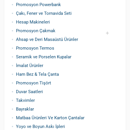
Promosyon Powerbank
Çakı, Fener ve Tornavida Seti
Hesap Makineleri
Promosyon Çakmak
Ahsap ve Deri Masaüstü Ürünler
Siboplu Çakmak
Manyetolu Çakmak
Promosyon Termos
Seramik ve Porselen Kupalar
İmalat Ürünler
Ham Bez & Tela Çanta
Promosyon Tişört
Duvar Saatleri
Takvimler
Bayraklar
Matbaa Ürünleri Ve Karton Çantalar
Yoyo ve Boyun Askı İpleri